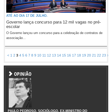
ATÉ AO DIA 17 DE JULHO.
Governo lança concurso para 12 mil vagas no pré-
escolar
O Governo lançou um concurso para a celebração de contratos de
associação...
<
1
2
3
4
5
6
7
8
9
10
11
12
13
14
15
16
17
18
19
20
21
22
23
>
OPINIÃO
PAULO PEDROSO, SOCIÓLOGO, EX-MINISTRO DO