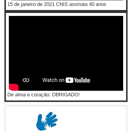
15 de janeiro de 2021 CNIS assinala 40 anos
De alma e coração: OBRIGADO!