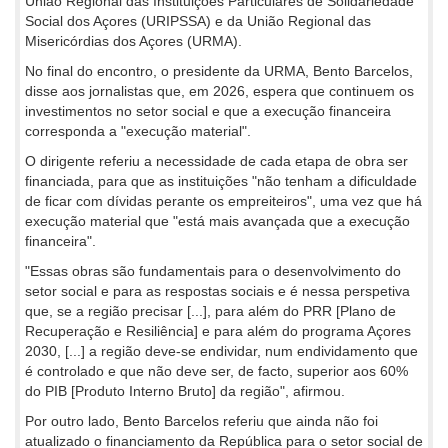
União Regional das Instituições Particulares de Solidariedade
Social dos Açores (URIPSSA) e da União Regional das
Misericórdias dos Açores (URMA).
No final do encontro, o presidente da URMA, Bento Barcelos,
disse aos jornalistas que, em 2026, espera que continuem os
investimentos no setor social e que a execução financeira
corresponda a "execução material".
O dirigente referiu a necessidade de cada etapa de obra ser
financiada, para que as instituições "não tenham a dificuldade
de ficar com dívidas perante os empreiteiros", uma vez que há
execução material que "está mais avançada que a execução
financeira".
"Essas obras são fundamentais para o desenvolvimento do
setor social e para as respostas sociais e é nessa perspetiva
que, se a região precisar [...], para além do PRR [Plano de
Recuperação e Resiliência] e para além do programa Açores
2030, [...] a região deve-se endividar, num endividamento que
é controlado e que não deve ser, de facto, superior aos 60%
do PIB [Produto Interno Bruto] da região", afirmou.
Por outro lado, Bento Barcelos referiu que ainda não foi
atualizado o financiamento da República para o setor social de