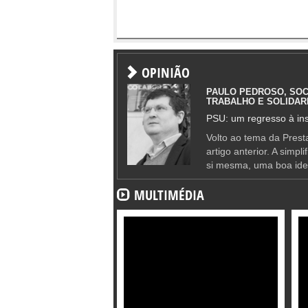
OPINIÃO
PAULO PEDROSO, SOC
TRABALHO E SOLIDAR
PSU: um regresso à ins
Volto ao tema da Presta
artigo anterior. A simpl
si mesma, uma boa ide
MULTIMÉDIA