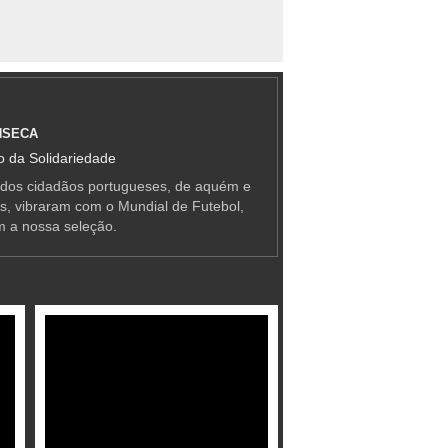
NSECA
 da Solidariedade
 dos cidadãos portugueses, de aquém e
as, vibraram com o Mundial de Futebol,
m a nossa seleção.