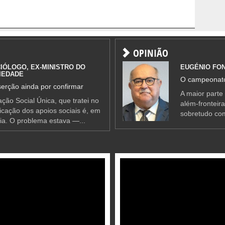
OPINIÃO
IÓLOGO, EX-MINISTRO DO
EUGÉNIO FO
IEDADE
O campeonato
erção ainda por confirmar
A maior parte
ção Social Única, que tratei no
além-fronteir
ificação dos apoios sociais é, em
sobretudo co
ia. O problema estava —...