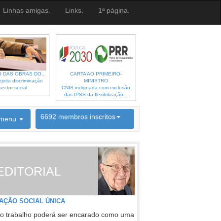
Linhas amigas.
Links.
1ª página.
 DAS OBRAS DO...
CARTA AO PRIMEIRO-
jeita discriminação
MINISTRO
sector social
CNIS indignada com exclusão
das IPSS da flexibilização...
6692 membros inscritos
menu
INSCRIÇÃO NEWSLETTER
EDITORIAL
AÇÃO SOCIAL ÚNICA
o trabalho poderá ser encarado como uma