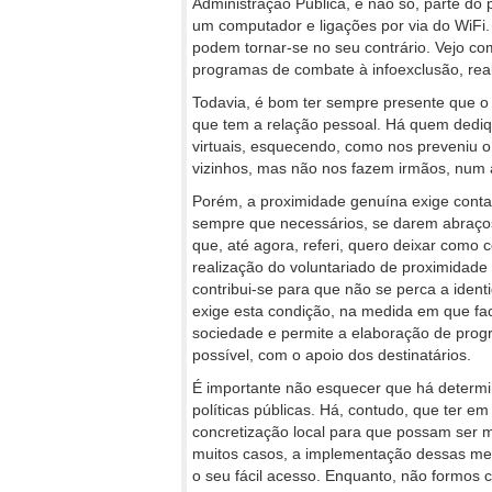
Administração Pública, e não só, parte do
um computador e ligações por via do WiFi.
podem tornar-se no seu contrário. Vejo com
programas de combate à infoexclusão, rea
Todavia, é bom ter sempre presente que o p
que tem a relação pessoal. Há quem dedi
virtuais, esquecendo, como nos preveniu 
vizinhos, mas não nos fazem irmãos, num a
Porém, a proximidade genuína exige cont
sempre que necessários, se darem abraços
que, até agora, referi, quero deixar como
realização do voluntariado de proximidad
contribui-se para que não se perca a ident
exige esta condição, na medida em que faci
sociedade e permite a elaboração de pro
possível, com o apoio dos destinatários.
É importante não esquecer que há determi
políticas públicas. Há, contudo, que ter
concretização local para que possam ser ma
muitos casos, a implementação dessas med
o seu fácil acesso. Enquanto, não formos 