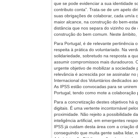
que se pode evidenciar a sua identidade s
contributo conta”. Trata-se de um apelo d
suas obrigações de colaborar, cada um/a c
maior alcance, na construção do bem-estar 
distância que nos separa do vizinho ou de
construção do bem comum. Neste âmbito, 
Para Portugal, é de relevante pertinência
respeita à prática do voluntariado. Na ve
solidariedade, sobretudo na resposta a qu
assumir compromissos mais duradouros. O 
urgente objetivo de mobilizar a sociedade 
relevância é acrescida por se assinalar n
Internacional dos Voluntários dedicados a
As IPSS estão convocadas para se unirem 
Portugal, tendo como mote a colaboração 
Para a concretização destes objetivos há q
digitais. É uma vertente incontornável pel
proximidade. Não rejeito a possibilidade da 
inteligência artificial, em emergentes re
IPSS já cuidam desta área com a criação de
conseguindo que muita gente saiba lidar, n