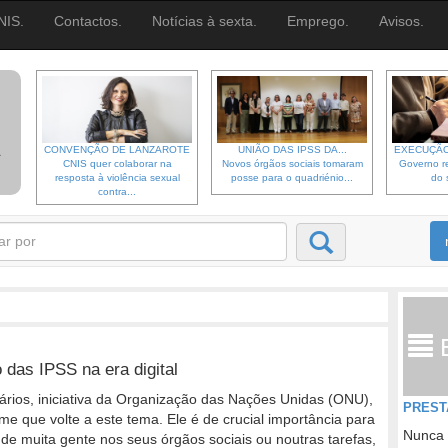
NIS.
Contactos.
Notícias à sexta.
Emprego.
Avisos.
CONVENÇÃO DE LANZAROTE
UNIÃO DAS IPSS DA...
EXECUÇÃO
CNIS quer colaborar na
Novos órgãos sociais tomaram
Governo re
resposta à violência sexual
posse para o quadriénio...
do 
contra...
 das IPSS na era digital
tários, iniciativa da Organização das Nações Unidas (ONU),
PREST
e que volte a este tema. Ele é de crucial importância para
Nunca 
de muita gente nos seus órgãos sociais ou noutras tarefas,