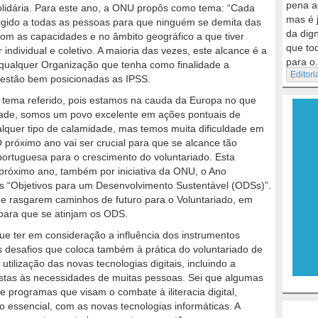
pena a
olidária. Para este ano, a ONU propôs como tema: “Cada
mas é 
irigido a todas as pessoas para que ninguém se demita das
da dig
om as capacidades e no âmbito geográfico a que tiver
que to
individual e coletivo. A maioria das vezes, este alcance é a
para o.
 qualquer Organização que tenha como finalidade a
Editori
estão bem posicionadas as IPSS.
 o tema referido, pois estamos na cauda da Europa no que
rdade, somos um povo excelente em ações pontuais de
alquer tipo de calamidade, mas temos muita dificuldade em
próximo ano vai ser crucial para que se alcance tão
portuguesa para o crescimento do voluntariado. Esta
o próximo ano, também por iniciativa da ONU, o Ano
os “Objetivos para um Desenvolvimento Sustentável (ODSs)”.
e rasgarem caminhos de futuro para o Voluntariado, em
para que se atinjam os ODS.
ue ter em consideração a influência dos instrumentos
os desafios que coloca também à prática do voluntariado de
utilização das novas tecnologias digitais, incluindo a
spostas às necessidades de muitas pessoas. Sei que algumas
 programas que visam o combate à iliteracia digital,
o essencial, com as novas tecnologias informáticas. A