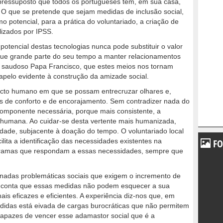
 pressuposto que todos os portugueses têm, em sua casa,
 O que se pretende que sejam medidas de inclusão social,
o potencial, para a prática do voluntariado, a criação de
lizados por IPSS.
otencial destas tecnologias nunca pode substituir o valor
que grande parte do seu tempo a manter relacionamentos
o saudoso Papa Francisco, que estes meios nos tornam
pelo evidente à construção da amizade social.
acto humano em que se possam entrecruzar olhares e,
 de conforto e de encorajamento. Sem contradizer nada do
 componente necessária, porque mais consistente, a
e humana. Ao cuidar-se desta vertente mais humanizada,
idade, subjacente à doação do tempo. O voluntariado local
lita a identificação das necessidades existentes na
FO
gramas que respondam a essas necessidades, sempre que
nadas problemáticas sociais que exigem o incremento de
 em conta que essas medidas não podem esquecer a sua
is eficazes e eficientes. A experiência diz-nos que, em
idas está eivada de cargas burocráticas que não permitem
capazes de vencer esse adamastor social que é a