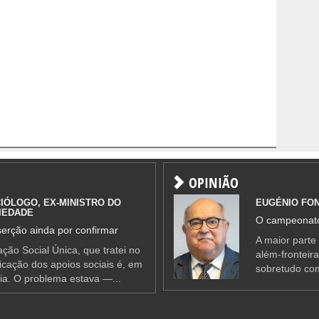
OPINIÃO
IÓLOGO, EX-MINISTRO DO
EUGÉNIO FO
IEDADE
O campeonato
erção ainda por confirmar
A maior parte
ção Social Única, que tratei no
além-fronteir
ificação dos apoios sociais é, em
sobretudo co
ia. O problema estava —...