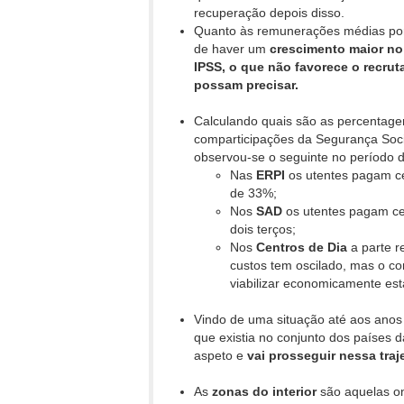
recuperação depois disso.
Quanto às remunerações médias por 
de haver um
crescimento maior no
IPSS, o que não favorece o recru
possam precisar.
Calculando quais são as percentage
comparticipações da Segurança Socia
observou-se o seguinte no período 
Nas
ERPI
os utentes pagam ce
de 33%;
Nos
SAD
os utentes pagam ce
dois terços;
Nos
Centros de Dia
a parte r
custos tem oscilado, mas o c
viabilizar economicamente est
Vindo de uma situação até aos anos
que existia no conjunto dos países 
aspeto e
vai prosseguir nessa tra
As
zonas do interior
são aquelas o