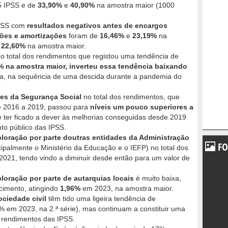
5 IPSS e de
33,90%
e
40,90%
na amostra maior (1000
IPSS com
resultados negativos antes de encargos
ções e amortizações
foram de
16,46%
e
23,19%
na
e
22,60%
na amostra maior.
o total dos rendimentos que registou uma tendência de
2% na amostra maior, inverteu essa tendência baixando
, na sequência de uma descida durante a pandemia do
es da Segurança Social
no total dos rendimentos, que
 2016 a 2019, passou para
níveis um pouco superiores a
 ter ficado a dever às melhorias conseguidas desde 2019
nto público das IPSS.
ploração por parte doutras entidades da Administração
FO
cipalmente o Ministério da Educação e o IEFP) no total dos
21, tendo vindo a diminuir desde então para um valor de
loração por parte de autarquias locais
é muito baixa,
cimento, atingindo
1,96%
em 2023, na amostra maior.
ociedade civil
têm tido uma ligeira tendência de
 em 2023, na 2.ª série), mas continuam a constituir uma
s rendimentos das IPSS.