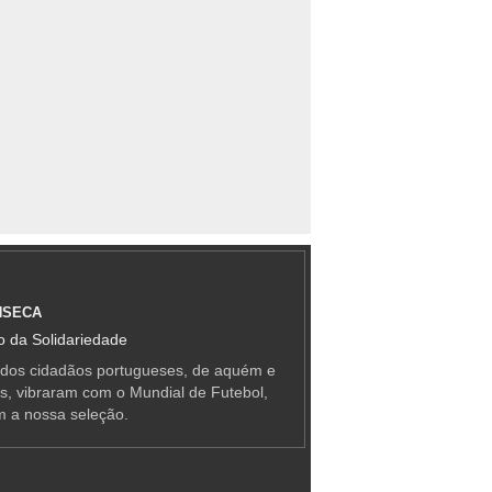
NSECA
 da Solidariedade
 dos cidadãos portugueses, de aquém e
as, vibraram com o Mundial de Futebol,
m a nossa seleção.