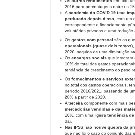
Os
outros rendimentos
têm tido u
2016 para percentagens entre os 1
A
pandemia do COVID 19 teve impa
perdurado depois disso
, com um 
correspondente a financiamento púb
voluntárias privadas e uma redução
Os
gastos com pessoal
são os que
operacionais (quase dois terços)
2020, seguida de uma diminuição a
Os
encargos sociais
que integram 
10%
do total dos gastos operacionai
tendência de crescimento do peso rel
Os
fornecimentos e serviços exte
no total dos gastos operacionais, te
período 2016/2021, passando de u
20%
a partir de 2020.
A terceira componente com mais peso
mercadorias vendidas e das maté
10%,
com uma ligeira
tendência de
daí.
Nas IPSS não houve quebra da pr
que não foi o caso do conjunto das