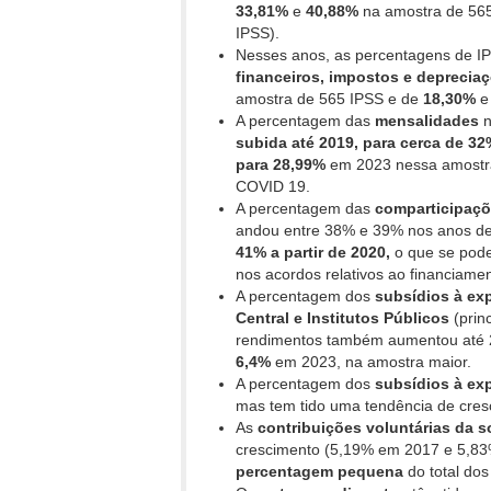
33,81%
e
40,88%
na amostra de 56
IPSS).
Nesses anos, as percentagens de 
financeiros, impostos e deprecia
amostra de 565 IPSS e de
18,30%
A percentagem das
mensalidades
n
subida
até 2019, para cerca de 3
para 28,99%
em 2023 nessa amostra
COVID 19.
A percentagem das
comparticipaçõ
andou entre 38% e 39% nos anos de
41% a partir de 2020,
o que se pode
nos acordos relativos ao financiame
A percentagem dos
subsídios à ex
Central e Institutos Públicos
(prin
rendimentos também aumentou até 20
6,4%
em 2023, na amostra maior.
A percentagem dos
subsídios à exp
mas tem tido uma tendência de cres
As
contribuições voluntárias da s
crescimento (5,19% em 2017 e 5,83%
percentagem pequena
do total do