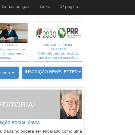
Linhas amigas.
Links.
1ª página.
TAR A CASA
CARTA AO PRIMEIRO-
lga programa que
MINISTRO
 a internamentos
CNIS indignada com exclusão
sociais...
das IPSS da flexibilização...
6692 membros inscritos
INSCRIÇÃO NEWSLETTER
menu
EDITORIAL
AÇÃO SOCIAL ÚNICA
o trabalho poderá ser encarado como uma