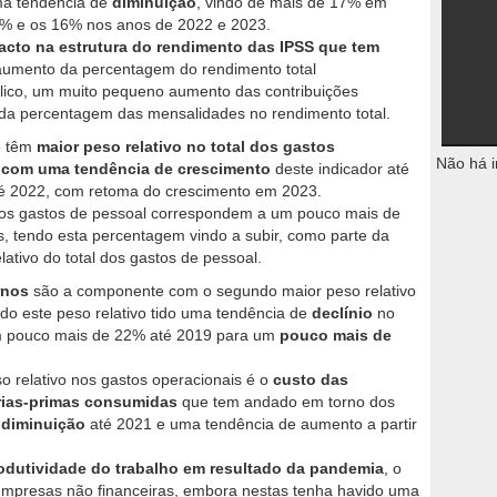
ma tendência de
diminuição
, vindo de mais de 17% em
5% e os 16% nos anos de 2022 e 2023.
cto na estrutura do rendimento das IPSS que tem
aumento da percentagem do rendimento total
lico, um muito pequeno aumento das contribuições
 da percentagem das mensalidades no rendimento total.
 têm
maior peso relativo no total dos gastos
Não há i
, com uma tendência de crescimento
deste indicador até
té 2022, com retoma do crescimento em 2023.
os gastos de pessoal correspondem a um pouco mais de
s, tendo esta percentagem vindo a subir, como parte da
ativo do total dos gastos de pessoal.
rnos
são a componente com o segundo maior peso relativo
ndo este peso relativo tido uma tendência de
declínio
no
m pouco mais de 22% até 2019 para um
pouco mais de
 relativo nos gastos operacionais é o
custo das
rias-primas consumidas
que tem andado em torno dos
 diminuição
até 2021 e uma tendência de aumento a partir
odutividade do trabalho em resultado da pandemia
, o
 empresas não financeiras, embora nestas tenha havido uma