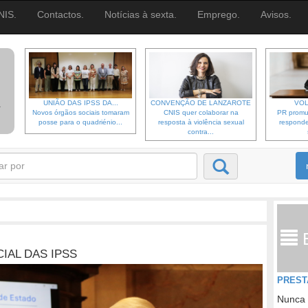
NIS.
Contactos.
Notícias à sexta.
Emprego.
Avisos.
UNIÃO DAS IPSS DA...
CONVENÇÃO DE LANZAROTE
VOL
Novos órgãos sociais tomaram
CNIS quer colaborar na
PR promu
posse para o quadriénio...
resposta à violência sexual
responde
contra...
IAL DAS IPSS
PREST
Nunca 