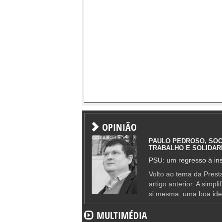
OPINIÃO
PAULO PEDROSO, SOC
TRABALHO E SOLIDAR
PSU: um regresso à ins
Volto ao tema da Presta
artigo anterior. A simpl
si mesma, uma boa ide
MULTIMÉDIA