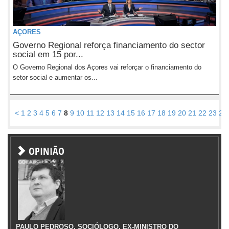
AÇORES
Governo Regional reforça financiamento do sector
social em 15 por...
O Governo Regional dos Açores vai reforçar o financiamento do
setor social e aumentar os...
<
1
2
3
4
5
6
7
8
9
10
11
12
13
14
15
16
17
18
19
20
21
22
23
24
OPINIÃO
PAULO PEDROSO, SOCIÓLOGO, EX-MINISTRO DO