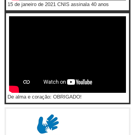
15 de janeiro de 2021 CNIS assinala 40 anos
De alma e coração: OBRIGADO!