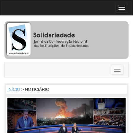
Toggl
naviga
Toggle
navigati
INÍCIO
> NOTICIÁRIO