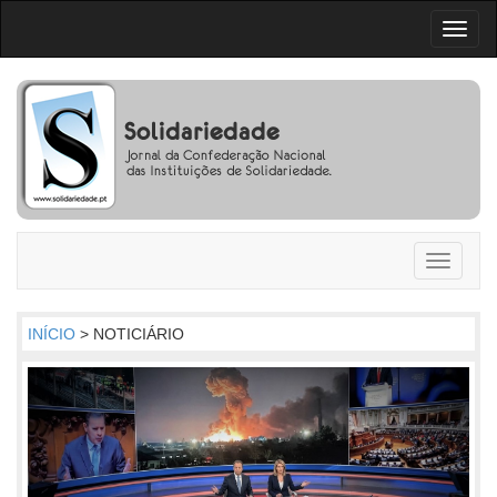
Toggl
naviga
Toggle
navigati
INÍCIO
> NOTICIÁRIO