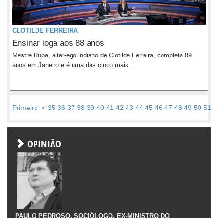
CLOTILDE FERREIRA
Ensinar ioga aos 88 anos
Mestre Rupa, alter-ego indiano de Clotilde Ferreira, completa 89
anos em Janeiro e é uma das cinco mais...
Primeiro
<
35
36
37
38
39
40
41
42
43
44
45
46
47
48
49
50
51
5
OPINIÃO
PAULO PEDROSO, SOCIÓLOGO, EX-MINISTRO DO