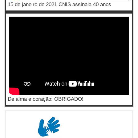
15 de janeiro de 2021 CNIS assinala 40 anos
De alma e coração: OBRIGADO!