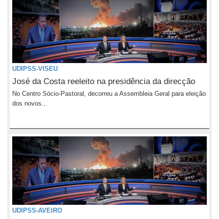
UDIPSS-VISEU
José da Costa reeleito na presidência da direcção
No Centro Sócio-Pastoral, decorreu a Assembleia Geral para eleição
dos novos...
UDIPSS-AVEIRO