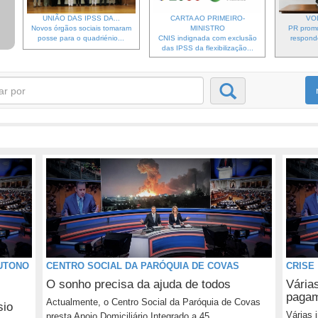
UNIÃO DAS IPSS DA...
CARTA AO PRIMEIRO-
VO
Novos órgãos sociais tomaram
MINISTRO
PR prom
posse para o quadriénio...
CNIS indignada com exclusão
respond
das IPSS da flexibilização...
UTONO
CENTRO SOCIAL DA PARÓQUIA DE COVAS
CRISE
O sonho precisa da ajuda de todos
Várias
pagam
Actualmente, o Centro Social da Paróquia de Covas
sio
Várias 
presta Apoio Domiciliário Integrado a 45...