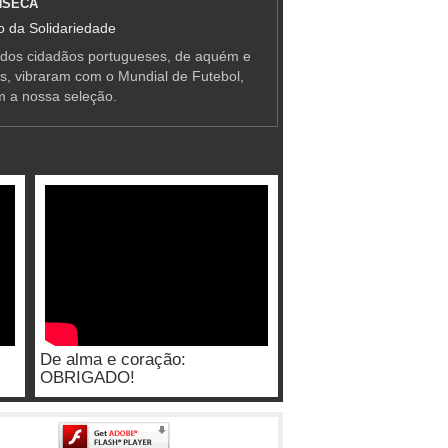
NSECA
 da Solidariedade
 dos cidadãos portugueses, de aquém e
as, vibraram com o Mundial de Futebol,
m a nossa seleção.
De alma e coração:
OBRIGADO!