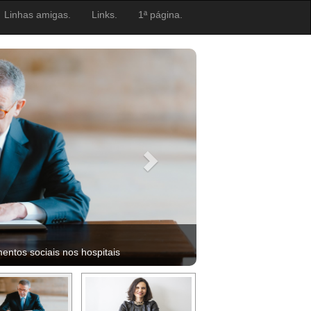
Linhas amigas.
Links.
1ª página.
ntos sociais nos hospitais