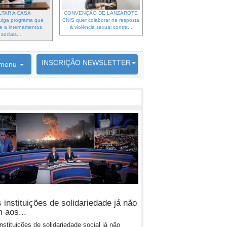
LTAR A CASA
CONVENÇÃO DE LANZAROTE
ulga programa que
CNIS quer colaborar na resposta
e a internamentos
à violência sexual contra...
sociais...
6692 membros inscritos
INSCRIÇÃO NEWSLETTER
menu
 instituições de solidariedade já não
 aos...
instituições de solidariedade social já não