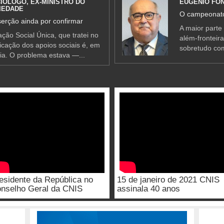
IÓLOGO, EX-MINISTRO DO
EUGÉNIO FO
IEDADE
O campeonato
erção ainda por confirmar
A maior parte
ção Social Única, que tratei no
além-fronteir
ificação dos apoios sociais é, em
sobretudo co
ia. O problema estava —...
esidente da República no
15 de janeiro de 2021 CNIS
nselho Geral da CNIS
assinala 40 anos