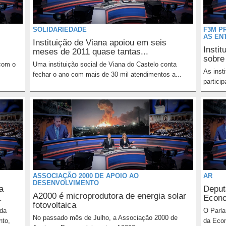
SOLIDARIEDADE
F3M P
AS EN
Instituição de Viana apoiou em seis
Insti
meses de 2011 quase tantas...
sobre
com o
Uma instituição social de Viana do Castelo conta
As inst
fechar o ano com mais de 30 mil atendimentos a...
particip
ASSOCIAÇÃO 2000 DE APOIO AO
AR
DESENVOLVIMENTO
a
Deput
A2000 é microprodutora de energia solar
.
Econo
fotovoltaica
 da
O Parla
No passado mês de Julho, a Associação 2000 de
nto,
da Econ