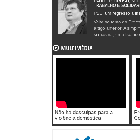
PAULO PEDROSO, SOC
TRABALHO E SOLIDAR
PSU: um regresso à ins
Volto ao tema da Presta
artigo anterior. A simpl
si mesma, uma boa ide
MULTIMÉDIA
Não há desculpas para a
Pr
violência doméstica
Co