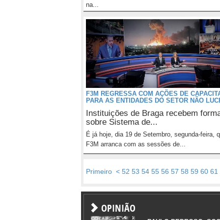
na...
F3M REGRESSA COM AÇÕES DE CAPACIT
PARA AS ENTIDADES DO SETOR NÃO LUC
Instituições de Braga recebem form
sobre Sistema de...
É já hoje, dia 19 de Setembro, segunda-feira, 
F3M arranca com as sessões de...
Primeiro
<
52
53
54
55
56
57
58
59
60
61
OPINIÃO