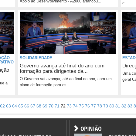
Apoio ao Desenvolvimento - A2000 arrancou...
e...
AÇÃO
SOLIDARIEDADE
ESTAD
RATIVO
Governo avança até final do ano com
Direc
ação
formação para dirigentes da...
Uma com
O Governo vai avançar, até ao final do ano, com um
geral C
que a
plano de formação para os...
62
63
64
65
66
67
68
69
70
71
72
73
74
75
76
77
78
79
80
81
82
83
8
OPINIÃO