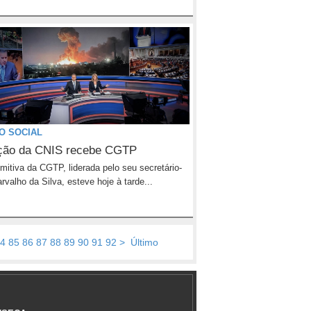
O SOCIAL
ção da CNIS recebe CGTP
itiva da CGTP, liderada pelo seu secretário-
arvalho da Silva, esteve hoje à tarde...
4
85
86
87
88
89
90
91
92
>
Último