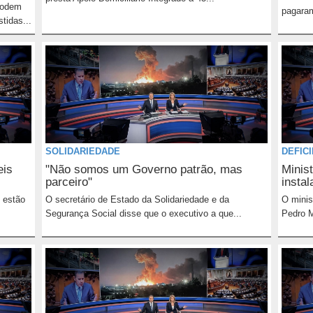
podem
pagaram
tidas...
SOLIDARIEDADE
DEFIC
eis
"Não somos um Governo patrão, mas
Minist
parceiro"
insta
e estão
O secretário de Estado da Solidariedade e da
O minis
Segurança Social disse que o executivo a que...
Pedro M