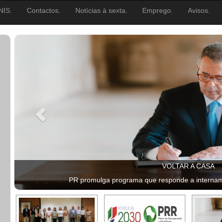
NIS.
Contactos.
Notícias à sexta.
Emprego.
Avisos.
VOLTAR A CASA
PR promulga programa que responde a intername