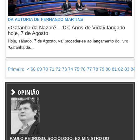
DA AUTORIA DE FERNANDO MARTINS
«Gafanha da Nazaré – 100 Anos de Vida» lançado
hoje, 7 de Agosto
Hoje, sábado, 7 de Agosto, vai proceder-se ao lançamento do livro
“Gafanha da...
Primeiro
<
68
69
70
71
72
73
74
75
76
77
78
79
80
81
82
83
84
8
OPINIÃO
PAULO PEDROSO, SOCIÓLOGO, EX-MINISTRO DO