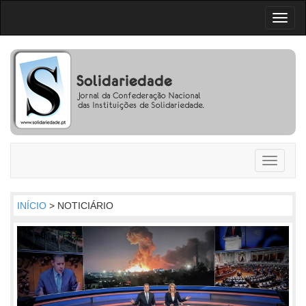
Toggl
naviga
Toggle
navigati
INÍCIO
> NOTICIÁRIO