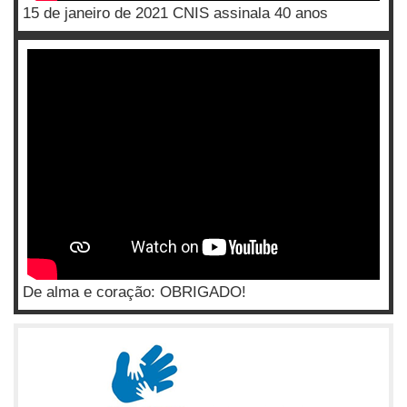
15 de janeiro de 2021 CNIS assinala 40 anos
De alma e coração: OBRIGADO!