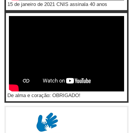
15 de janeiro de 2021 CNIS assinala 40 anos
De alma e coração: OBRIGADO!