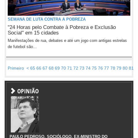
SEMANA DE LUTA CONTRA A POBREZA
"24 Horas pelo Combate à Pobreza e Exclusão
Social" em 15 cidades
Manifestações de rua, debates e até um jogo com antigas estrelas
de futebol são...
Primeiro
<
65
66
67
68
69
70
71
72
73
74
75
76
77
78
79
80
81
8
OPINIÃO
PAULO PEDROSO, SOCIÓLOGO, EX-MINISTRO DO