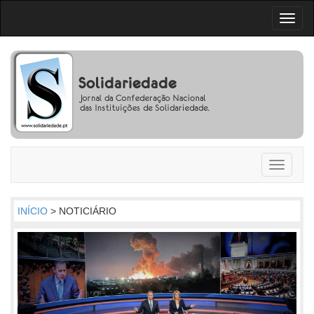
Toggl
naviga
Toggle
navigati
INÍCIO
> NOTICIÁRIO