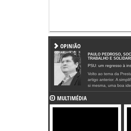
OPINIÃO
PAULO PEDROSO, SOC
TRABALHO E SOLIDAR
PSU: um regresso à ins
Volto ao tema da Presta
artigo anterior. A simpl
si mesma, uma boa ide
MULTIMÉDIA