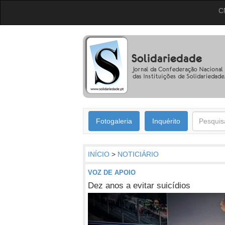
C
Fotogaleria
Inquérito
INÍCIO
>
NOTICIÁRIO
VOZ DE APOIO
Dez anos a evitar suicídios