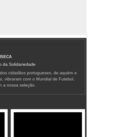
NSECA
 da Solidariedade
 dos cidadãos portugueses, de aquém e
as, vibraram com o Mundial de Futebol,
m a nossa seleção.