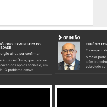
OPINIÃO
IÓLOGO, EX-MINISTRO DO
EUGÉNIO FO
IEDADE
O campeonato
erção ainda por confirmar
A maior parte
ção Social Única, que tratei no
além-fronteir
ificação dos apoios sociais é, em
sobretudo co
ia. O problema estava —...