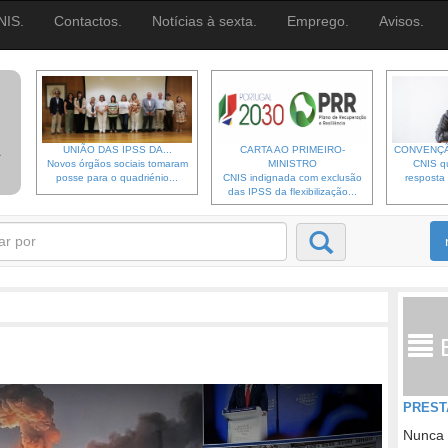
NIS.
Contactos.
Notícias à sexta.
Emprego.
Avisos.
UNIÃO DAS IPSS DA...
CARTA AO PRIMEIRO-
CONVENÇÃ
Novos órgãos sociais tomaram
MINISTRO
CNIS qu
posse para o quadriénio...
CNIS indignada com exclusão
resposta 
das IPSS da flexibilização...
PREST
Nunca 