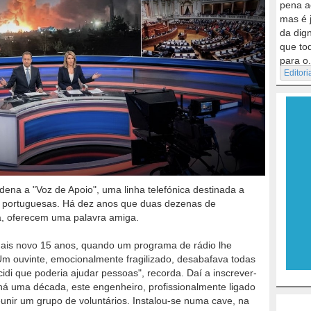
pena a
mas é 
da dig
que to
para o.
Editori
dena a "Voz de Apoio", uma linha telefónica destinada a
as portuguesas. Há dez anos que duas dezenas de
ca, oferecem uma palavra amiga.
ais novo 15 anos, quando um programa de rádio lhe
Um ouvinte, emocionalmente fragilizado, desabafava todas
di que poderia ajudar pessoas", recorda. Daí a inscrever-
 há uma década, este engenheiro, profissionalmente ligado
eunir um grupo de voluntários. Instalou-se numa cave, na