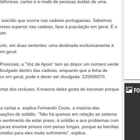
lefónicas, cartas e e-mails de pessoas ávidas de uma
 o suicídio que ocorre nas cadeias portuguesas. Sabemos
vezes superior nas cadeias, face à população em geral. É o
uto.
tanto, em duas vertentes: uma destinada exclusivamente à
em geral.
Prisionais, a "Voz de Apoio" tem ao dispor um número verde
divulgado dentro das cadeias, enquanto que a linha de
co em geral, pode e dever ser divulgada: 225506070.
FO
rtas dos reclusos. A maioria deles gosta de escrever porque
s cartas e, explica Fernando Couto, a maioria das
ituações de solidão. "Não há queixas em relação ao sistema
ao sentimento de estar preso, à solidão e aos problemas com
 típicas envolve presos com penas longas, porque as famílias
stitui para eles muito sofrimento", explica.