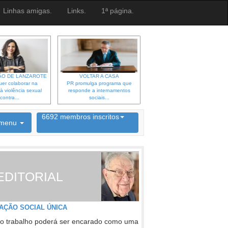
Linhas amigas.
Links.
1ª página.
O DE LANZAROTE
VOLTAR A CASA
er colaborar na
PR promulga programa que
à violência sexual
responde a internamentos
contra...
sociais...
6692 membros inscritos
menu
INSCRIÇÃO NEWSLETTER
EDITORIAL
AÇÃO SOCIAL ÚNICA
o trabalho poderá ser encarado como uma