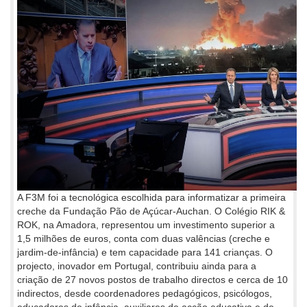
A F3M foi a tecnológica escolhida para informatizar a primeira
creche da Fundação Pão de Açúcar-Auchan. O Colégio RIK &
ROK, na Amadora, representou um investimento superior a
1,5 milhões de euros, conta com duas valências (creche e
jardim-de-infância) e tem capacidade para 141 crianças. O
projecto, inovador em Portugal, contribuiu ainda para a
criação de 27 novos postos de trabalho directos e cerca de 10
indirectos, desde coordenadores pedagógicos, psicólogos,
educadores de infância, auxiliares de acção educativa e de