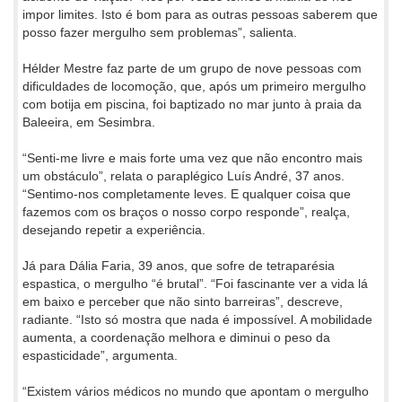
impor limites. Isto é bom para as outras pessoas saberem que
posso fazer mergulho sem problemas”, salienta.
Hélder Mestre faz parte de um grupo de nove pessoas com
dificuldades de locomoção, que, após um primeiro mergulho
com botija em piscina, foi baptizado no mar junto à praia da
Baleeira, em Sesimbra.
“Senti-me livre e mais forte uma vez que não encontro mais
um obstáculo”, relata o paraplégico Luís André, 37 anos.
“Sentimo-nos completamente leves. E qualquer coisa que
fazemos com os braços o nosso corpo responde”, realça,
desejando repetir a experiência.
Já para Dália Faria, 39 anos, que sofre de tetraparésia
espastica, o mergulho “é brutal”. “Foi fascinante ver a vida lá
em baixo e perceber que não sinto barreiras”, descreve,
radiante. “Isto só mostra que nada é impossível. A mobilidade
aumenta, a coordenação melhora e diminui o peso da
espasticidade”, argumenta.
“Existem vários médicos no mundo que apontam o mergulho