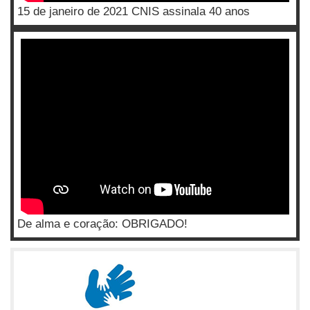
15 de janeiro de 2021 CNIS assinala 40 anos
De alma e coração: OBRIGADO!