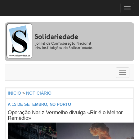
Toggl
naviga
Toggle
navigati
INÍCIO
>
NOTICIÁRIO
A 15 DE SETEMBRO, NO PORTO
Operação Nariz Vermelho divulga «Rir é o Melhor
Remédio»