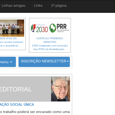
Linhas amigas.
Links.
1ª página.
DAS IPSS DA...
CARTA AO PRIMEIRO-
os sociais tomaram
MINISTRO
ra o quadriénio...
CNIS indignada com exclusão
das IPSS da flexibilização...
6692 membros inscritos
INSCRIÇÃO NEWSLETTER
menu
EDITORIAL
AÇÃO SOCIAL ÚNICA
o trabalho poderá ser encarado como uma