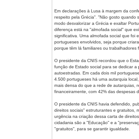
Em declarações à Lusa à margem da confer
respeito pela Grécia". "Não gosto quando s
modo desvalorizar a Grécia e exaltar Port
diferença está na "almofada social" que ex
significativa. Uma almofada social que fo
portugueses envolvidos, seja porque criara
porque têm lá familiares ou trabalhadores f
O presidente da CNIS recordou que o Estad
função de Estado social para se dedicar a
autoestradas. Em cada dois mil portugueses
4.500 portugueses há uma autarquia local, o
mais densa do que a rede de autarquias, r
financeiramente, com 42% das despesas das
O presidente da CNIS havia defendido, pub
direitos sociais" estruturantes e gratuitos, 
urgência na criação dessa carta de direitos
cidadania são a "Educação" e a "preservaç
"gratuitos", para se garantir igualdade.