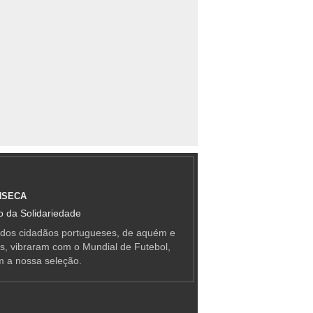
NSECA
 da Solidariedade
 dos cidadãos portugueses, de aquém e
as, vibraram com o Mundial de Futebol,
m a nossa seleção.