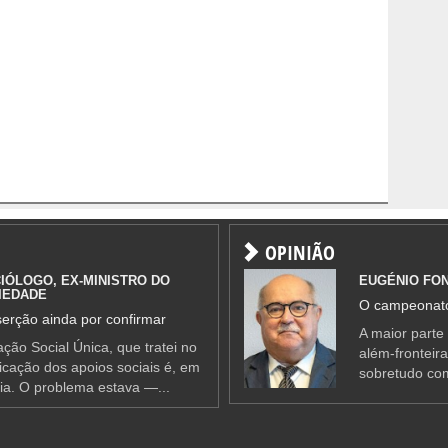
OPINIÃO
IÓLOGO, EX-MINISTRO DO
EUGÉNIO FO
IEDADE
O campeonato
erção ainda por confirmar
A maior parte
ção Social Única, que tratei no
além-fronteir
ificação dos apoios sociais é, em
sobretudo co
ia. O problema estava —...