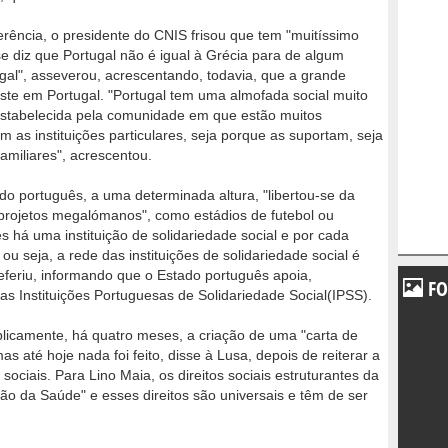
ência, o presidente do CNIS frisou que tem "muitíssimo
e diz que Portugal não é igual à Grécia para de algum
ugal", asseverou, acrescentando, todavia, que a grande
iste em Portugal. "Portugal tem uma almofada social muito
i estabelecida pela comunidade em que estão muitos
m as instituições particulares, seja porque as suportam, seja
amiliares", acrescentou.
o português, a uma determinada altura, "libertou-se da
 projetos megalómanos", como estádios de futebol ou
 há uma instituição de solidariedade social e por cada
u seja, a rede das instituições de solidariedade social é
eferiu, informando que o Estado português apoia,
FO
 Instituições Portuguesas de Solidariedade Social(IPSS).
licamente, há quatro meses, a criação de uma "carta de
mas até hoje nada foi feito, disse à Lusa, depois de reiterar a
 sociais. Para Lino Maia, os direitos sociais estruturantes da
ão da Saúde" e esses direitos são universais e têm de ser