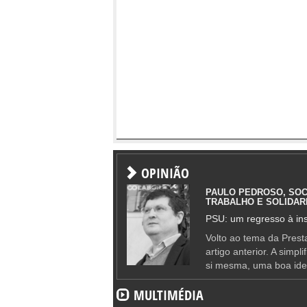
OPINIÃO
PAULO PEDROSO, SOC
TRABALHO E SOLIDAR
PSU: um regresso à ins
Volto ao tema da Presta
artigo anterior. A simpl
si mesma, uma boa ide
MULTIMÉDIA