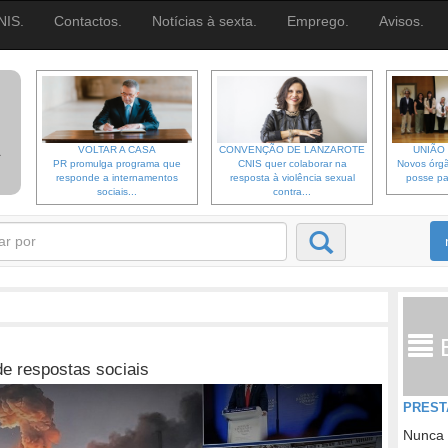
NIS.
Contactos.
Notícias à sexta.
Emprego.
Avisos.
VOLTAR A CASA
CONVENÇÃO DE LANZAROTE
UNIÃO 
PR promulga programa que
CNIS quer colaborar na
Novos órgã
responde a internamentos
resposta à violência sexual
posse pa
sociais...
contra...
de respostas sociais
PREST
Nunca 