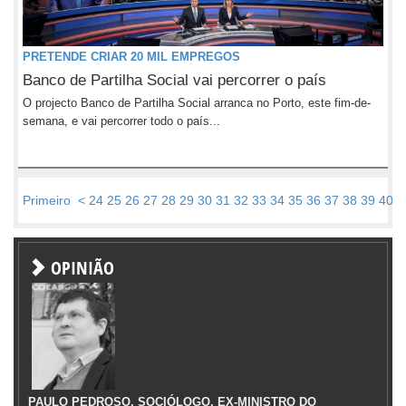
PRETENDE CRIAR 20 MIL EMPREGOS
Banco de Partilha Social vai percorrer o país
O projecto Banco de Partilha Social arranca no Porto, este fim-de-
semana, e vai percorrer todo o país...
Primeiro
<
24
25
26
27
28
29
30
31
32
33
34
35
36
37
38
39
40
4
OPINIÃO
PAULO PEDROSO, SOCIÓLOGO, EX-MINISTRO DO