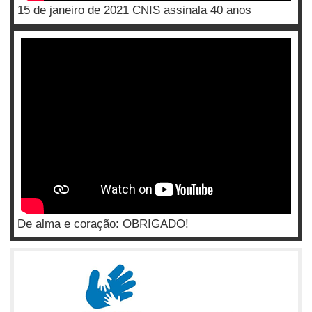
15 de janeiro de 2021 CNIS assinala 40 anos
De alma e coração: OBRIGADO!