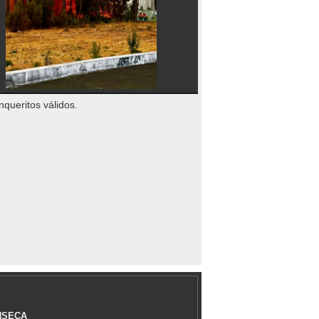
nqueritos válidos.
NSECA