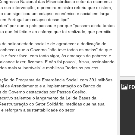
Congresso Nacional das Misericórdias o setor da economia
Na sua intervenção, o primeiro-ministro referiu que existem,
o que significou um colapso económico e social em larga
 em Portugal um colapso desse tipo".
dades" por que o país passou e por que "passam ainda tantas
o que foi feito e ao esforço que foi realizado, que permitiu
s de solidariedade social e de agradecer a dedicação de
econheceu que o Governo "não teve todos os meios" de que
iais e fazer face, com tanto vigor, às ameaças da pobreza e
lcance fazer, fizemos. E não foi pouco", frisou, assinalando
dos mais vulneráveis" e mobilizou "todos os poucos
iação do Programa de Emergência Social, com 391 milhões
FO
cial de Arrendamento e a implementação do Banco de
 do Governo destacadas por Passos Coelho.
ecutivo salientou o lançamento da Lei de Bases da
Reestruturação do Setor Solidário, medidas que na sua
 e reforçam a sustentabilidade do setor.