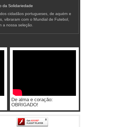
 da Solidariedade
 dos cidadãos portugueses, de aquém e
as, vibraram com o Mundial de Futebol,
m a nossa seleção.
De alma e coração:
OBRIGADO!