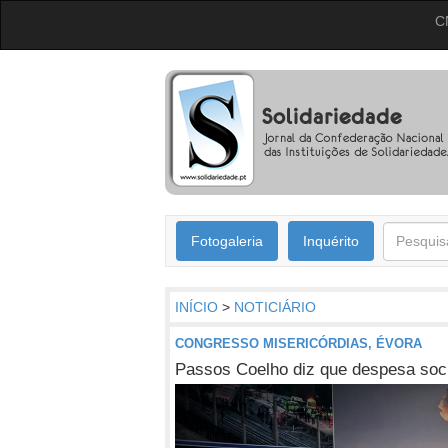
C
Fotogaleria
Inquérito
INÍCIO
>
NOTICIÁRIO
CONGRESSO MISERICÓRDIAS, ÉVORA
Passos Coelho diz que despesa soci