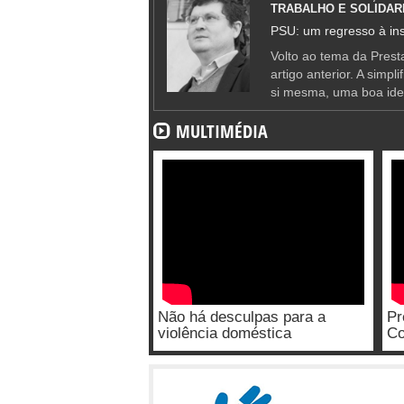
TRABALHO E SOLIDAR
PSU: um regresso à ins
Volto ao tema da Presta
artigo anterior. A simpl
si mesma, uma boa ide
MULTIMÉDIA
Não há desculpas para a
Pr
violência doméstica
Co