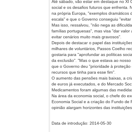
Até sábado, vão estar em destaque no XI 
social e os desafios futuros que enfrenta. 
na própria Europa, "exemplos dramáticos d
escala" e que o Governo conseguiu "evitar
Mas isso, ressalvou, "não nega as dificul
famílias portuguesas", mas visa "dar valor a
evitar cenários muito mais gravosos".
Depois de destacar o papel das instituiçõe
milhares de voluntários, Passos Coelho r
gostaria para "aprofundar as políticas soc
da exclusão". "Mas o que estava ao nosso a
que o Governo deu "prioridade à proteção 
recursos que tinha para esse fim".
O aumento das pensões mais baixas, a cr
de euros já executados, e do Mercado So
Medicamentos foram algumas das medidas
Na área da economia social, o chefe do ex
Economia Social e a criação do Fundo de 
opinião alargam horizontes das instituições
Data de introdução: 2014-05-30