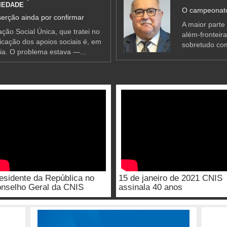
IEDADE
O campeonato
erção ainda por confirmar
A maior parte
ção Social Única, que tratei no
além-fronteir
ificação dos apoios sociais é, em
sobretudo co
ia. O problema estava —...
esidente da República no
15 de janeiro de 2021 CNIS
nselho Geral da CNIS
assinala 40 anos