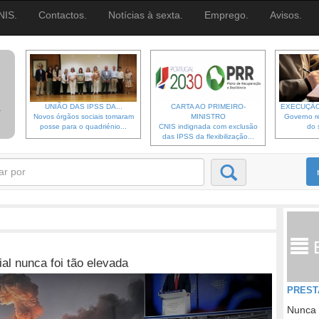
NIS.
Contactos.
Notícias à sexta.
Emprego.
Avisos.
UNIÃO DAS IPSS DA...
CARTA AO PRIMEIRO-
EXECUÇÃO
Novos órgãos sociais tomaram
MINISTRO
Governo re
posse para o quadriénio...
CNIS indignada com exclusão
do 
das IPSS da flexibilização...
al nunca foi tão elevada
PREST
Nunca 