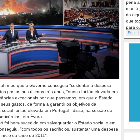
pena a
mas é 
da dig
que to
para o.
Editori
, afirmou que o Governo conseguiu "sustentar a despesa
os gastos nos últimos três anos, "nunca foi tão elevada em
stâncias excecionais por que passamos, em que o Estado
 seus gastos, de forma a garantir os objetivos da
social foi tão elevada em Portugal", disse, na sessão de
sericórdias, em Évora.
ó foi bem-sucedido em salvaguardar o Estado social e em
nseguiu, "com todos os sacrifícios, sustentar uma despesa
 início da crise de 2011".