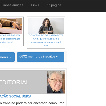
Linhas amigas.
Links.
1ª página.
 DAS OBRAS DO...
CONVENÇÃO DE LANZAROTE
jeita discriminação
CNIS quer colaborar na
sector social
resposta à violência sexual
contra...
6692 membros inscritos
menu
INSCRIÇÃO NEWSLETTER
EDITORIAL
AÇÃO SOCIAL ÚNICA
o trabalho poderá ser encarado como uma