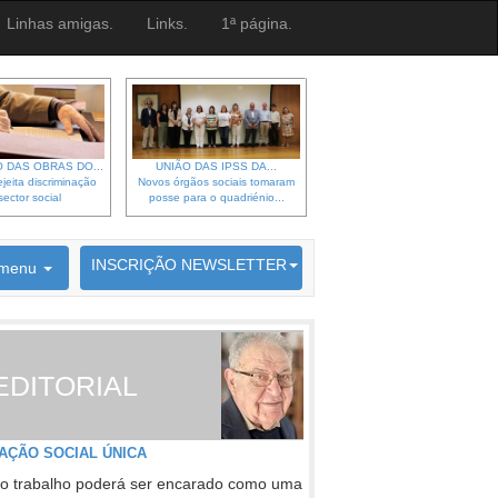
Linhas amigas.
Links.
1ª página.
 DAS OBRAS DO...
UNIÃO DAS IPSS DA...
jeita discriminação
Novos órgãos sociais tomaram
sector social
posse para o quadriénio...
6692 membros inscritos
INSCRIÇÃO NEWSLETTER
menu
EDITORIAL
AÇÃO SOCIAL ÚNICA
o trabalho poderá ser encarado como uma