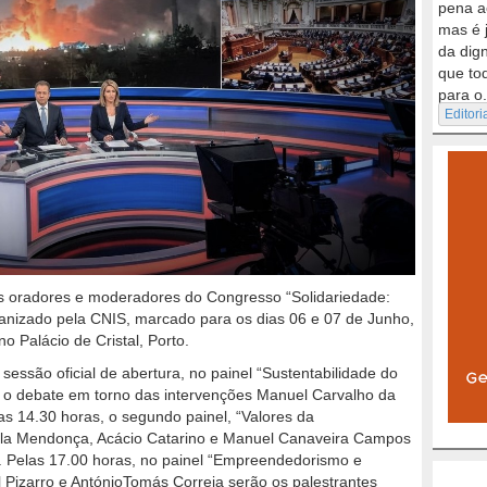
pena a
mas é 
da dig
que to
para o.
Editori
s oradores e moderadores do Congresso “Solidariedade:
nizado pela CNIS, marcado para os dias 06 e 07 de Junho,
no Palácio de Cristal, Porto.
sessão oficial de abertura, no painel “Sustentabilidade do
a o debate em torno das intervenções Manuel Carvalho da
las 14.30 horas, o segundo painel, “Valores da
ela Mendonça, Acácio Catarino e Manuel Canaveira Campos
s. Pelas 17.00 horas, no painel “Empreendedorismo e
 Pizarro e AntónioTomás Correia serão os palestrantes