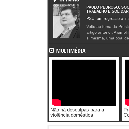
PAULO PEDROSO, SOC
TRABALHO E SOLIDAR
PSU: um regresso à ins
Volto ao tema da Presta
artigo anterior. A simpl
si mesma, uma boa ide
MULTIMÉDIA
Não há desculpas para a
Pr
violência doméstica
Co