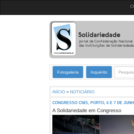
C
Fotogaleria
Inquérito
INÍCIO
>
NOTICIÁRIO
CONGRESSO CNIS, PORTO, 6 E 7 DE JUN
A Solidariedade em Congresso