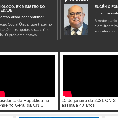
IÓLOGO, EX-MINISTRO DO
EUGÉNIO FO
IEDADE
O campeonato
erção ainda por confirmar
A maior parte
ção Social Única, que tratei no
além-fronteir
ificação dos apoios sociais é, em
sobretudo co
ia. O problema estava —...
esidente da República no
15 de janeiro de 2021 CNIS
nselho Geral da CNIS
assinala 40 anos