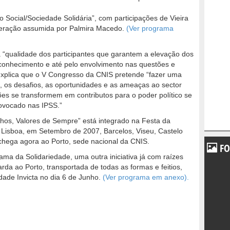
 Social/Sociedade Solidária”, com participações de Vieira
eração assumida por Palmira Macedo.
(Ver programa
a “qualidade dos participantes que garantem a elevação dos
 conhecimento e até pelo envolvimento nas questões e
 explica que o V Congresso da CNIS pretende “fazer uma
s, os desafios, as oportunidades e as ameaças ao sector
ões se transformem em contributos para o poder político se
provocado nas IPSS.”
os, Valores de Sempre” está integrado na Festa da
 Lisboa, em Setembro de 2007, Barcelos, Viseu, Castelo
chega agora ao Porto, sede nacional da CNIS.
FO
a da Solidariedade, uma outra iniciativa já com raízes
rda ao Porto, transportada de todas as formas e feitios,
dade Invicta no dia 6 de Junho.
(Ver programa em anexo).