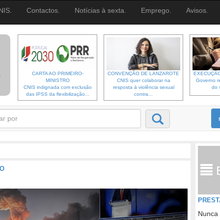
NIS.
Contactos.
Notícias à sexta.
Emprego.
Avisos.
CARTA AO PRIMEIRO-
CONVENÇÃO DE LANZAROTE
EXECUÇÃO
MINISTRO
CNIS quer colaborar na
Governo re
CNIS indignada com exclusão
resposta à violência sexual
do 
das IPSS da flexibilização...
contra...
HO
PREST
Nunca 