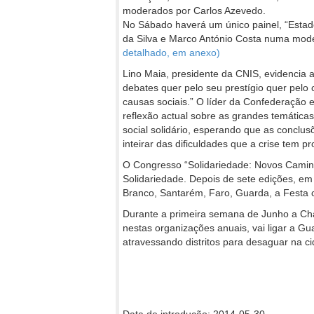
moderados por Carlos Azevedo.
No Sábado haverá um único painel, “Estado
da Silva e Marco António Costa numa mod
detalhado, em anexo)
Lino Maia, presidente da CNIS, evidencia 
debates quer pelo seu prestígio quer pelo
causas sociais.” O líder da Confederação
reflexão actual sobre as grandes temática
social solidário, esperando que as conclus
inteirar das dificuldades que a crise tem 
O Congresso “Solidariedade: Novos Caminh
Solidariedade. Depois de sete edições, em
Branco, Santarém, Faro, Guarda, a Festa 
Durante a primeira semana de Junho a Cham
nestas organizações anuais, vai ligar a Gua
atravessando distritos para desaguar na ci
Data de introdução: 2014-05-30