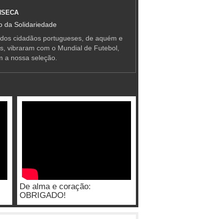
NSECA
 da Solidariedade
 dos cidadãos portugueses, de aquém e
as, vibraram com o Mundial de Futebol,
m a nossa seleção.
De alma e coração:
OBRIGADO!