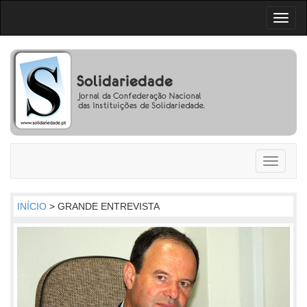
Toggl
naviga
Toggle
navigati
INÍCIO
> GRANDE ENTREVISTA