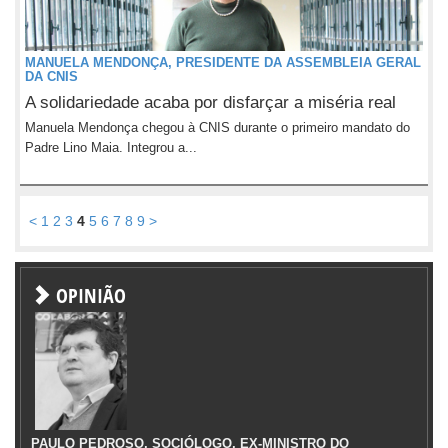
MANUELA MENDONÇA, PRESIDENTE DA ASSEMBLEIA GERAL
DA CNIS
A solidariedade acaba por disfarçar a miséria real
Manuela Mendonça chegou à CNIS durante o primeiro mandato do
Padre Lino Maia. Integrou a...
<
1
2
3
4
5
6
7
8
9
>
OPINIÃO
PAULO PEDROSO, SOCIÓLOGO, EX-MINISTRO DO