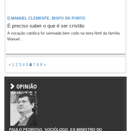
D.MANUEL CLEMENTE, BISPO DO PORTO
É preciso saber o que é ser cristão
A vocação católica foi semeada bem cedo na terra fértil da família.
Manuel...
<
1
2
3
4
5
6
7
8
9
>
OPINIÃO
PAULO PEDROSO, SOCIÓLOGO, EX-MINISTRO DO