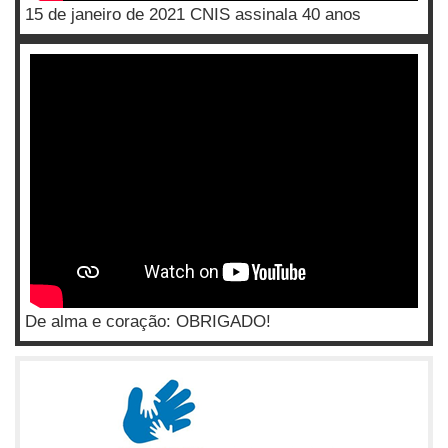
15 de janeiro de 2021 CNIS assinala 40 anos
De alma e coração: OBRIGADO!