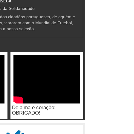
NSECA
 da Solidariedade
 dos cidadãos portugueses, de aquém e
as, vibraram com o Mundial de Futebol,
m a nossa seleção.
De alma e coração:
OBRIGADO!