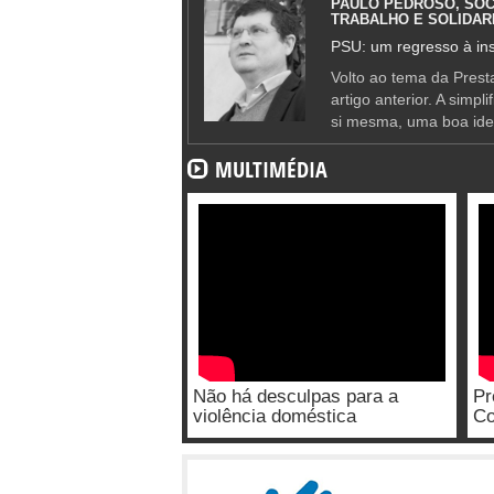
PAULO PEDROSO, SOC
TRABALHO E SOLIDAR
PSU: um regresso à ins
Volto ao tema da Presta
artigo anterior. A simpl
si mesma, uma boa ide
MULTIMÉDIA
Não há desculpas para a
Pr
violência doméstica
Co