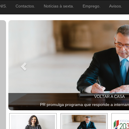
NIS.
Contactos.
Notícias à sexta.
Emprego.
Avisos.
VOLTAR A CASA
PR promulga programa que responde a intername