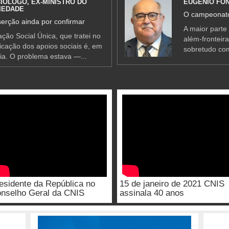
IÓLOGO, EX-MINISTRO DO
EUGÉNIO FO
IEDADE
O campeonato
erção ainda por confirmar
A maior parte
ção Social Única, que tratei no
além-fronteir
ificação dos apoios sociais é, em
sobretudo co
ia. O problema estava —...
esidente da República no
15 de janeiro de 2021 CNIS
nselho Geral da CNIS
assinala 40 anos