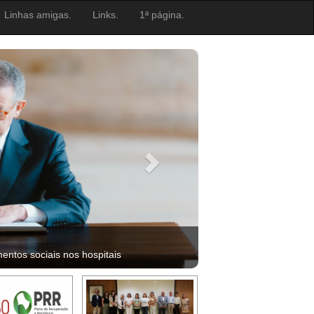
Linhas amigas.
Links.
1ª página.
ntos sociais nos hospitais