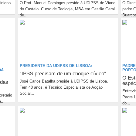
iniano
O Prof. Manuel Domingos preside à UDIPSS de Viana
O Direc
do Castelo. Curso de Teologia, MBA em Gestão Geral
padre C
de...
Buarcos
PRESIDENTE DA UDIPSS DE LISBOA:
PADRE
DA
PORT
“IPSS precisam de um choque cívico”
O Est
José Carlos Batalha preside à UDIPSS de Lisboa.
 das
espéc
Tem 48 anos, é Técnico Especialista de Acção
Entrevi
Social...
retário
Padre L
...
do...