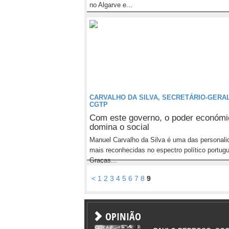
no Algarve e...
CARVALHO DA SILVA, SECRETÁRIO-GERA
CGTP
Com este governo, o poder económi
domina o social
Manuel Carvalho da Silva é uma das personali
mais reconhecidas no espectro político portug
Graças...
<
1
2
3
4
5
6
7
8
9
OPINIÃO