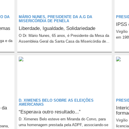
TO DA
MÁRIO NUNES, PRESIDENTE DA A.G DA
PRESID
MISERICÓRDIA DE PENELA
IPSS 
temas
Liberdade, Igualdade, Solidariedade
Virgíli
O Dr. Mário Nunes, 65 anos, é Presidente da Mesa da
em 1985
oga e da
Assembleia Geral da Santa Casa da Misericórdia de...
D. XIMENES BELO SOBRE AS ELEIÇÕES
PRESI
AMERICANAS
o da
Inter
“Esperava outro resultado...”
forma
D. Ximenes Belo esteve em Miranda do Corvo, para
Virgíli
uma homenagem prestada pela ADPF, associando-se
oana,
licenci