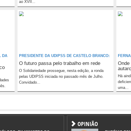
ao XVII...
L DA
PRESIDENTE DA UDIPSS DE CASTELO BRANCO:
FERNA
O futuro passa pelo trabalho em rede
Onde 
co
autar
O Solidariedade prossegue, nesta edição, a ronda
Há aind
pelas UDIPSS iniciada no passado mês de Julho.
dades
deficie
Convidado...
uês.
uma...
OPINIÃO