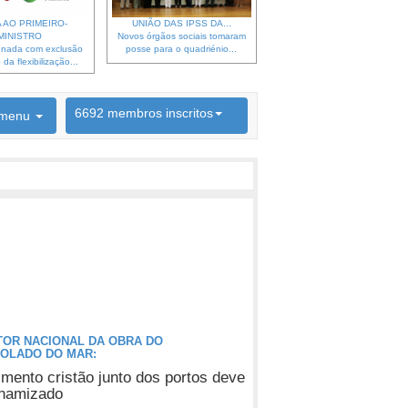
 AO PRIMEIRO-
UNIÃO DAS IPSS DA...
MINISTRO
Novos órgãos sociais tomaram
gnada com exclusão
posse para o quadriénio...
da flexibilização...
6692 membros inscritos
menu
INSCRIÇÃO NEWSLETTER
TOR NACIONAL DA OBRA DO
OLADO DO MAR:
imento cristão junto dos portos deve
inamizado