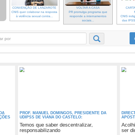
CONVENÇÃO DE LANZAROTE
VOLTAR A CASA
CARTA
CNIS quer colaborar na resposta
PR promulga programa que
à violência sexual contra...
responde a internamentos
CNIS indi
sociais...
das IPSS 
DA
PROF. MANUEL DOMINGOS, PRESIDENTE DA
DIREC
AÇÕES
UDIPSS DE VIANA DO CASTELO:
APOST
Temos que saber descentralizar,
Acolh
responsabilizando
ser d