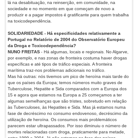
lá na desabituação, na reinserção, em comunidade, na
sociedade e no momento em que começam de novo a
produzir e a pagar impostos é gratificante para quem trabalha
na toxicodependência.
SOLIDARIEDADE - Há especificidades relativamente a
Portugal no Relatório de 2004 do Observatório Europeu
da Droga e Toxicodependência?
NUNO FREITAS
- Há algumas, locais e regionais. No Algarve,
por exemplo, e nas zonas de fronteira costuma haver drogas
específicas e até tipos de tráfico especiais. A fronteira
marítima traz-nos problemas adicionais no tráfico.
Mas há outras: nós tivemos um pico de heroína mais tarde do
que os países da Europa; temos números muito graves de
Tuberculose, Hepatite e Sida comparados com a Europa dos
15 e agora que estamos na Europa a 25 começamos a ter
algumas semelhanças que são tristes, sobretudo em relação
às Tuberculoses, às Hepatites e Sida. Mas já estamos numa
fase de decréscimo no consumo endovenoso, decréscimo da
utilização de heroína. Os consumos mais problemáticos
parecem estar ultrapassados. Por isso diminuiu o número de
mortes relacionadas com droga, praticamente para metade,
entre 1999 e 2004. Já não estamos na fase dos países