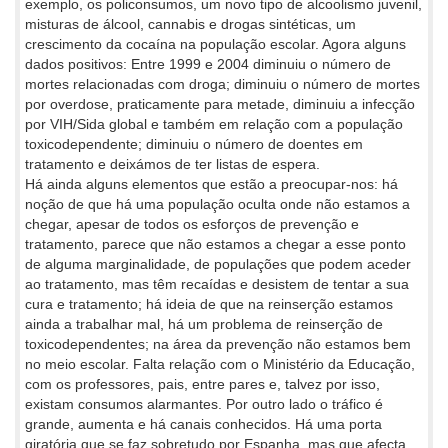
exemplo, os policonsumos, um novo tipo de alcoolismo juvenil,
misturas de álcool, cannabis e drogas sintéticas, um
crescimento da cocaína na população escolar. Agora alguns
dados positivos: Entre 1999 e 2004 diminuiu o número de
mortes relacionadas com droga; diminuiu o número de mortes
por overdose, praticamente para metade, diminuiu a infecção
por VIH/Sida global e também em relação com a população
toxicodependente; diminuiu o número de doentes em
tratamento e deixámos de ter listas de espera.
Há ainda alguns elementos que estão a preocupar-nos: há
noção de que há uma população oculta onde não estamos a
chegar, apesar de todos os esforços de prevenção e
tratamento, parece que não estamos a chegar a esse ponto
de alguma marginalidade, de populações que podem aceder
ao tratamento, mas têm recaídas e desistem de tentar a sua
cura e tratamento; há ideia de que na reinserção estamos
ainda a trabalhar mal, há um problema de reinserção de
toxicodependentes; na área da prevenção não estamos bem
no meio escolar. Falta relação com o Ministério da Educação,
com os professores, pais, entre pares e, talvez por isso,
existam consumos alarmantes. Por outro lado o tráfico é
grande, aumenta e há canais conhecidos. Há uma porta
giratória que se faz sobretudo por Espanha, mas que afecta