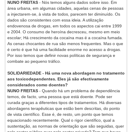
NUNO FREITAS
- Nós temos alguns dados sobre isso. Em
área urbana, em algumas cidades, aquelas cenas de pessoas
a injectarem-se, à vista de todos, parecem ter diminuído. Os
dados são consistentes com essa ideia. A utilização
endovenosa de drogas, em todos os aspectos cai entre 1999
e 2004. O consumo de heroína decresceu, mesmo em meio
escolar; Há crescimento da cocaína mas é a cocaína fumada.
As cenas chocantes de rua são menos frequentes. Mas o que
é certo é que há uma facilidade enorme no acesso a drogas.
Por isso temos que definir novas políticas de segurança e
combate ao pequeno tráfico.
SOLIDARIEDADE - Há uma nova abordagem no tratamento
aos toxicodependentes. Eles já são efectivamente
considerados como doentes?
NUNO FREITAS
- Quando há um problema de dependência
temos, de facto, uma pessoa que está doente. Pode ser
curada graças a diferentes tipos de tratamentos. Há diversas
abordagens terapêuticas que estão bem descritas, do ponto
de vista científico. Esse é, de resto, um ponto que temos
equacionado recentemente. Qual o rigor científico, qual a
sustentação, as normas de orientação que são seguidas, quer
pelo sector público quer pelo sector privado? Tem que haver