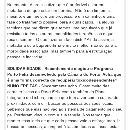
No entanto, é preciso dizer que é preferível estar em
metadona do que estar em heroína. Não é um fim em si
mesmo, é um meio, é um processo, é um caminho, é uma
fase do tratamento possível para alguns casos. Há alguns
técnicos que me dizem que temos uma população que já
resistiu a todas as outras modalidades terapêuticas e que
recaiu sempre. O que fazer em face disto? Ainda assim, a
metadona ou a buprenorfirna é muito melhor não só para a
morbilidade associada, mas também para a estruturação
pessoal e individual.
SOLIDARIEDADE - Recentemente elogiou o Programa
Porto Feliz desenvolvido pela Câmara do Porto. Acha que
é uma forma correcta de recuperar toxicodependentes?
NUNO FREITAS
- Sinceramente acho. Gosto muito das
características do
Porto Fe
liz como também do Plano
Integrado de Lisboa, naquilo que tem a ver com a cultura de
proximidade, com o ir buscar as pessoas aos seus locais.
Sabemos que elas não vão ao sistema de tratamento pelo seu
pé. Perderam vínculo com a sua família. Nós temos que
manter essa ideia de que cada pessoa vale o esforço todo. Ir
buscar as pessoas, acompanhá-las em todas as fases, estar