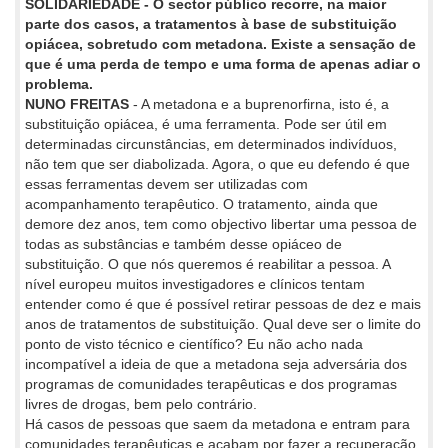
SOLIDARIEDADE - O sector público recorre, na maior
parte dos casos, a tratamentos à base de substituição
opiácea, sobretudo com metadona. Existe a sensação de
que é uma perda de tempo e uma forma de apenas adiar o
problema.
NUNO FREITAS
- A metadona e a buprenorfirna, isto é, a
substituição opiácea, é uma ferramenta. Pode ser útil em
determinadas circunstâncias, em determinados indivíduos,
não tem que ser diabolizada. Agora, o que eu defendo é que
essas ferramentas devem ser utilizadas com
acompanhamento terapêutico. O tratamento, ainda que
demore dez anos, tem como objectivo libertar uma pessoa de
todas as substâncias e também desse opiáceo de
substituição. O que nós queremos é reabilitar a pessoa. A
nível europeu muitos investigadores e clínicos tentam
entender como é que é possível retirar pessoas de dez e mais
anos de tratamentos de substituição. Qual deve ser o limite do
ponto de visto técnico e científico? Eu não acho nada
incompatível a ideia de que a metadona seja adversária dos
programas de comunidades terapêuticas e dos programas
livres de drogas, bem pelo contrário.
Há casos de pessoas que saem da metadona e entram para
comunidades terapêuticas e acabam por fazer a recuperação.