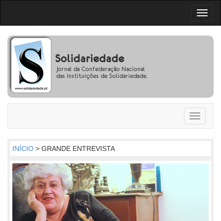
Toggl
naviga
Toggle
navigati
INÍCIO
> GRANDE ENTREVISTA