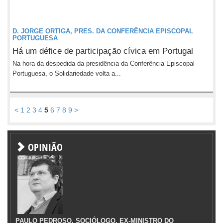
D. JORGE ORTIGA, PRES. DA CONFERÊNCIA EPISCOPAL
PORTUGUESA
Há um défice de participação cívica em Portugal
Na hora da despedida da presidência da Conferência Episcopal
Portuguesa, o Solidariedade volta a...
<
1
2
3
4
5
6
7
8
9
>
OPINIÃO
PAULO PEDROSO, SOCIÓLOGO, EX-MINISTRO DO