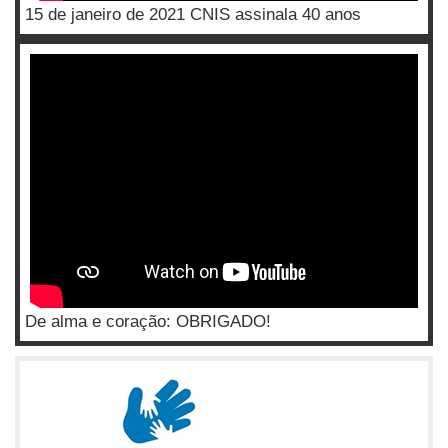
15 de janeiro de 2021 CNIS assinala 40 anos
De alma e coração: OBRIGADO!