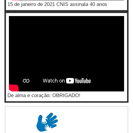
15 de janeiro de 2021 CNIS assinala 40 anos
De alma e coração: OBRIGADO!