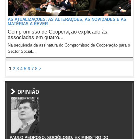
AS ATUALIZAÇÕES, AS ALTERAÇÕES, AS NOVIDADES E AS
MATÉRIAS A REVER
Compromisso de Cooperação explicado às
associadas em quatro...
Na sequência da assinatura do Compromisso de Cooperação para o
Sector Social...
1
2
3
4
5
6
7
8
>
OPINIÃO
PAULO PEDROSO, SOCIÓLOGO, EX-MINISTRO DO