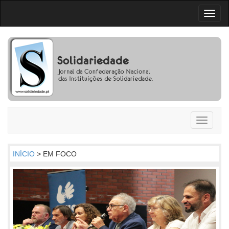
Toggl
naviga
Toggle
navigati
INÍCIO
> EM FOCO