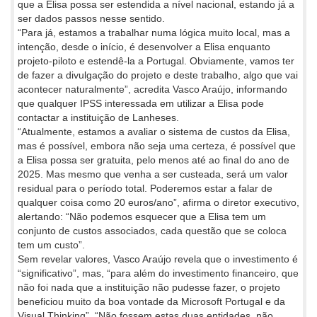
que a Elisa possa ser estendida a nível nacional, estando já a
ser dados passos nesse sentido.
“Para já, estamos a trabalhar numa lógica muito local, mas a
intenção, desde o início, é desenvolver a Elisa enquanto
projeto-piloto e estendê-la a Portugal. Obviamente, vamos ter
de fazer a divulgação do projeto e deste trabalho, algo que vai
acontecer naturalmente”, acredita Vasco Araújo, informando
que qualquer IPSS interessada em utilizar a Elisa pode
contactar a instituição de Lanheses.
“Atualmente, estamos a avaliar o sistema de custos da Elisa,
mas é possível, embora não seja uma certeza, é possível que
a Elisa possa ser gratuita, pelo menos até ao final do ano de
2025. Mas mesmo que venha a ser custeada, será um valor
residual para o período total. Poderemos estar a falar de
qualquer coisa como 20 euros/ano”, afirma o diretor executivo,
alertando: “Não podemos esquecer que a Elisa tem um
conjunto de custos associados, cada questão que se coloca
tem um custo”.
Sem revelar valores, Vasco Araújo revela que o investimento é
“significativo”, mas, “para além do investimento financeiro, que
não foi nada que a instituição não pudesse fazer, o projeto
beneficiou muito da boa vontade da Microsoft Portugal e da
Visual Thinking”. “Não fossem estas duas entidades, não