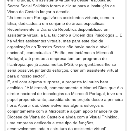
em Portugal, um assistente virtual eu desse resposta ao
Sector Social Solidário foram o clique para a instituição de
Viana do Castelo lançar o desafio.
“Já temos em Portugal vários assistentes virtuais, como a
Elisa, dedicados a um conjunto de áreas específicas.
Recentemente, o Diário da República disponibilizou um
assistente virtual, a Lia, tal como a Ordem dos Psicólogos… E
há vários assistentes virtuais, mas para este tipo de
organização do Terceiro Sector não havia nada a nível
nacional”, contextualiza: “Então, contactámos a Microsoft
Portugal, até porque a empresa tem um programa de
filantropia que já apoia muitas IPSS, e perguntámos-lhe se
seria possível, juntando esforços, criar um assistente virtual
para o nosso sector”.
E, até com alguma surpresa, a proposta foi muito bem
acolhida. “A Microsoft, nomeadamente o Manuel Dias, que é o
diretor nacional de tecnologias da Microsoft Portugal, teve um
papel preponderante, acreditando no projeto desde a primeira
hora. A partir daí, desenvolvemos alguns esforços e,
conjuntamente com a Microsoft e algum apoio financeira da
Diocese de Viana do Castelo e ainda com a Visual Thinking,
uma empresa dedicada a este tipo de funções,
desenvolvemos toda a estrutura da assistente virtual”.