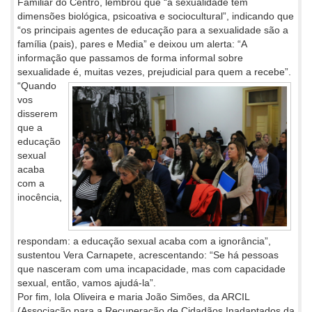
Familiar do Centro, lembrou que “a sexualidade tem
dimensões biológica, psicoativa e sociocultural”, indicando que
“os principais agentes de educação para a sexualidade são a
família (pais), pares e Media” e deixou um alerta: “A
informação que passamos de forma informal sobre
sexualidade é, muitas vezes, prejudicial para quem a recebe”.
“Quando
vos
disserem
que a
educação
sexual
acaba
com a
inocência,
respondam: a educação sexual acaba com a ignorância”,
sustentou Vera Carnapete, acrescentando: “Se há pessoas
que nasceram com uma incapacidade, mas com capacidade
sexual, então, vamos ajudá-la”.
Por fim, Iola Oliveira e maria João Simões, da ARCIL
(Associação para a Recuperação de Cidadãos Inadaptados da