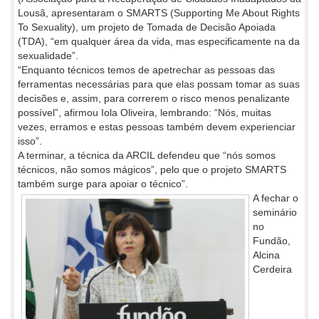
Lousã, apresentaram o SMARTS (Supporting Me About Rights
To Sexuality), um projeto de Tomada de Decisão Apoiada
(TDA), “em qualquer área da vida, mas especificamente na da
sexualidade”.
“Enquanto técnicos temos de apetrechar as pessoas das
ferramentas necessárias para que elas possam tomar as suas
decisões e, assim, para correrem o risco menos penalizante
possível”, afirmou Iola Oliveira, lembrando: “Nós, muitas
vezes, erramos e estas pessoas também devem experienciar
isso”.
A terminar, a técnica da ARCIL defendeu que “nós somos
técnicos, não somos mágicos”, pelo que o projeto SMARTS
também surge
para apoiar o técnico”.
A fechar o
seminário
no
Fundão,
Alcina
Cerdeira