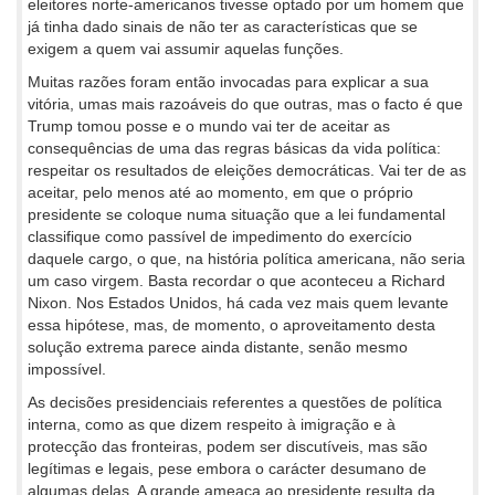
eleitores norte-americanos tivesse optado por um homem que
já tinha dado sinais de não ter as características que se
exigem a quem vai assumir aquelas funções.
Muitas razões foram então invocadas para explicar a sua
vitória, umas mais razoáveis do que outras, mas o facto é que
Trump tomou posse e o mundo vai ter de aceitar as
consequências de uma das regras básicas da vida política:
respeitar os resultados de eleições democráticas. Vai ter de as
aceitar, pelo menos até ao momento, em que o próprio
presidente se coloque numa situação que a lei fundamental
classifique como passível de impedimento do exercício
daquele cargo, o que, na história política americana, não seria
um caso virgem. Basta recordar o que aconteceu a Richard
Nixon. Nos Estados Unidos, há cada vez mais quem levante
essa hipótese, mas, de momento, o aproveitamento desta
solução extrema parece ainda distante, senão mesmo
impossível.
As decisões presidenciais referentes a questões de política
interna, como as que dizem respeito à imigração e à
protecção das fronteiras, podem ser discutíveis, mas são
legítimas e legais, pese embora o carácter desumano de
algumas delas. A grande ameaça ao presidente resulta da