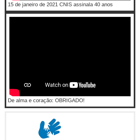
15 de janeiro de 2021 CNIS assinala 40 anos
De alma e coração: OBRIGADO!