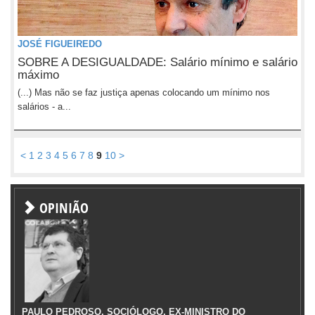
JOSÉ FIGUEIREDO
SOBRE A DESIGUALDADE: Salário mínimo e salário
máximo
(...) Mas não se faz justiça apenas colocando um mínimo nos
salários - a...
<
1
2
3
4
5
6
7
8
9
10
>
OPINIÃO
PAULO PEDROSO, SOCIÓLOGO, EX-MINISTRO DO