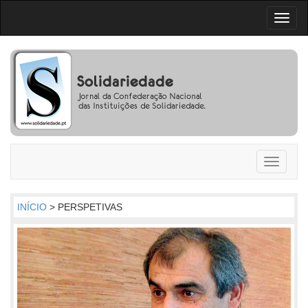
Toggl
naviga
Toggle
navigati
INÍCIO
> PERSPETIVAS