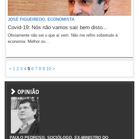
JOSÉ FIGUEIREDO, ECONOMISTA
Covid-19: Nós não vamos sair bem disto...
Obviamente não sei o que aí vem. Não me refiro sobretudo à
economia. Melhor ou...
<
1
2
3
4
5
6
7
8
9
10
>
OPINIÃO
PAULO PEDROSO, SOCIÓLOGO, EX-MINISTRO DO