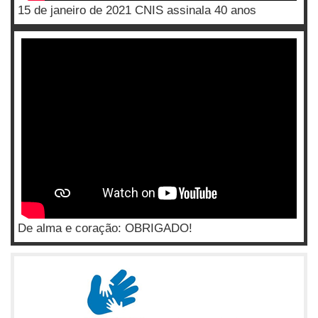
15 de janeiro de 2021 CNIS assinala 40 anos
De alma e coração: OBRIGADO!