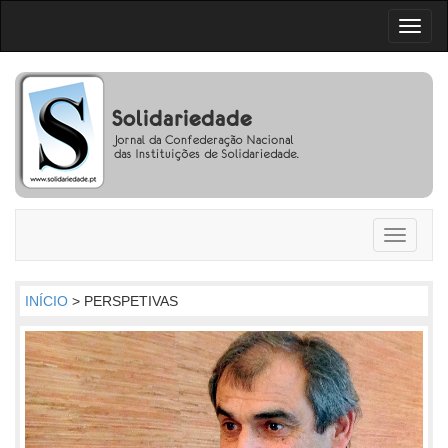
Toggl
naviga
Toggle
navigati
INÍCIO
> PERSPETIVAS