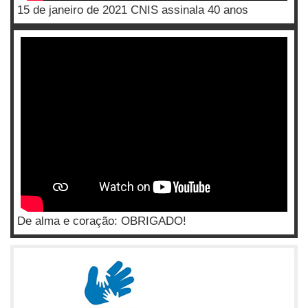
15 de janeiro de 2021 CNIS assinala 40 anos
De alma e coração: OBRIGADO!