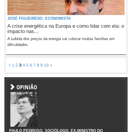
JOSÉ FIGUEIREDO, ECONOMISTA
A crise energética na Europa e como lidar com ela: o
impacto nas...
A subida dos preços da energia vai colocar muitas famílias em
dificuldades.
<
1
2
3
4
5
6
7
8
9
10
>
OPINIÃO
PAULO PEDROSO, SOCIÓLOGO, EX-MINISTRO DO