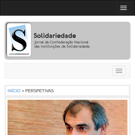
Toggl
naviga
Toggle
navigati
INÍCIO
> PERSPETIVAS