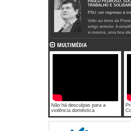
PAULO PEDROSO, SOC
TRABALHO E SOLIDAR
PSU: um regresso à ins
Volto ao tema da Presta
artigo anterior. A simpl
si mesma, uma boa ide
MULTIMÉDIA
Não há desculpas para a
Pr
violência doméstica
Co