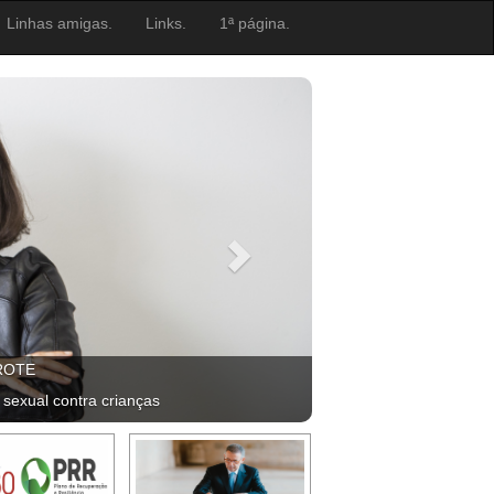
Linhas amigas.
Links.
1ª página.
ROTE
 sexual contra crianças