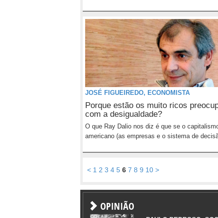
JOSÉ FIGUEIREDO, ECONOMISTA
Porque estão os muito ricos preocu
com a desigualdade?
O que Ray Dalio nos diz é que se o capitalism
americano (as empresas e o sistema de decisã
<
1
2
3
4
5
6
7
8
9
10
>
OPINIÃO