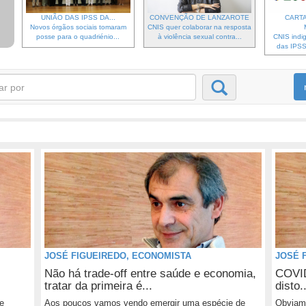
UNIÃO DAS IPSS DA...
CONVENÇÃO DE LANZAROTE
CARTA
Novos órgãos sociais tomaram
CNIS quer colaborar na resposta
posse para o quadriénio...
à violência sexual contra...
CNIS indi
das IPSS 
JOSÉ FIGUEIREDO, ECONOMISTA
JOSÉ 
Não há trade-off entre saúde e economia,
COVID
tratar da primeira é...
disto..
de
Aos poucos vamos vendo emergir uma espécie de
Obviame