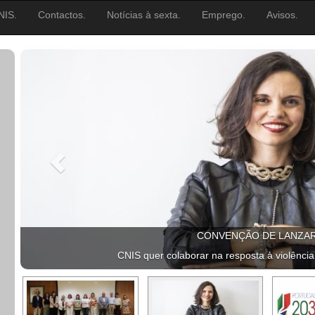
NIS.
Contactos.
Notícias à sexta.
Emprego.
Avisos.
CONVENÇÃO DE LANZA
CNIS quer colaborar na resposta à violência