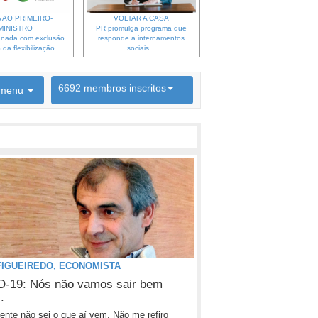
 AO PRIMEIRO-
VOLTAR A CASA
MINISTRO
PR promulga programa que
gnada com exclusão
responde a internamentos
da flexibilização...
sociais...
6692 membros inscritos
menu
INSCRIÇÃO NEWSLETTER
FIGUEIREDO, ECONOMISTA
-19: Nós não vamos sair bem
.
nte não sei o que aí vem. Não me refiro