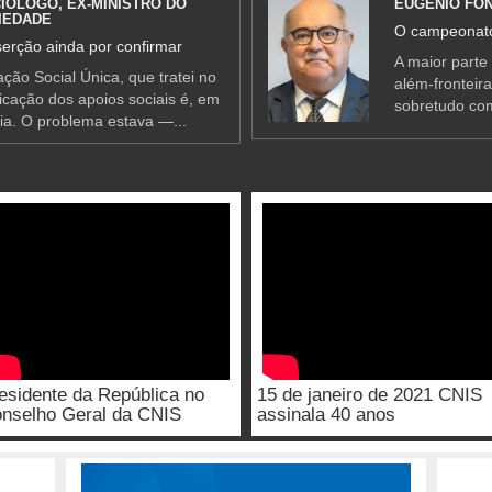
IÓLOGO, EX-MINISTRO DO
EUGÉNIO FO
IEDADE
O campeonato
erção ainda por confirmar
A maior parte
ção Social Única, que tratei no
além-fronteir
ificação dos apoios sociais é, em
sobretudo co
ia. O problema estava —...
esidente da República no
15 de janeiro de 2021 CNIS
nselho Geral da CNIS
assinala 40 anos