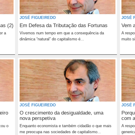
JOSÉ FIGUEIREDO
JOSÉ 
as (2)
Em Defesa da Tributação das Fortunas
Vem a
er a
Vivemos num tempo em que a consequência da
A respo
dinâmica “natural” do capitalismo é...
muito s
JOSÉ FIGUEIREDO
JOSÉ 
eiro
O crescimento da desigualdade, uma
Porqu
nova perspetiva
com a
cou o
Enquanto economista e também cidadão o que mais
A respo
me preocupa nas sociedades de capitalismo...
generic