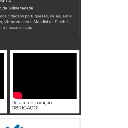
NSECA
 da Solidariedade
 dos cidadãos portugueses, de aquém e
as, vibraram com o Mundial de Futebol,
m a nossa seleção.
De alma e coração:
OBRIGADO!