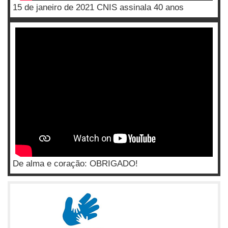
15 de janeiro de 2021 CNIS assinala 40 anos
De alma e coração: OBRIGADO!