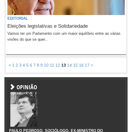
EDITORIAL
Eleições legislativas e Solidariedade
Vamos ter um Parlamento com um maior equilíbrio entre as várias
visões do que se quer...
<
1
2
3
4
5
6
7
8
9
10
11
12
13
14
15
16
17
>
OPINIÃO
PAULO PEDROSO, SOCIÓLOGO, EX-MINISTRO DO