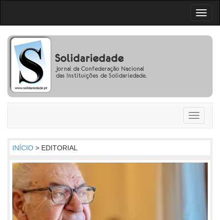
Toggl
naviga
Toggle
navigati
INÍCIO
> EDITORIAL