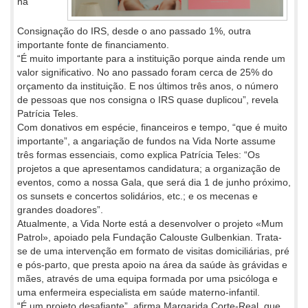
na
Consignação do IRS, desde o ano passado 1%, outra
importante fonte de financiamento.
“É muito importante para a instituição porque ainda rende um
valor significativo. No ano passado foram cerca de 25% do
orçamento da instituição. E nos últimos três anos, o número
de pessoas que nos consigna o IRS quase duplicou”, revela
Patrícia Teles.
Com donativos em espécie, financeiros e tempo, “que é muito
importante”, a angariação de fundos na Vida Norte assume
três formas essenciais, como explica Patrícia Teles: “Os
projetos a que apresentamos candidatura; a organização de
eventos, como a nossa Gala, que será dia 1 de junho próximo,
os sunsets e concertos solidários, etc.; e os mecenas e
grandes doadores”.
Atualmente, a Vida Norte está a desenvolver o projeto «Mum
Patrol», apoiado pela Fundação Calouste Gulbenkian. Trata-
se de uma intervenção em formato de visitas domiciliárias, pré
e pós-parto, que presta apoio na área da saúde às grávidas e
mães, através de uma equipa formada por uma psicóloga e
uma enfermeira especialista em saúde materno-infantil.
“É um projeto desafiante”, afirma Margarida Corte-Real, que