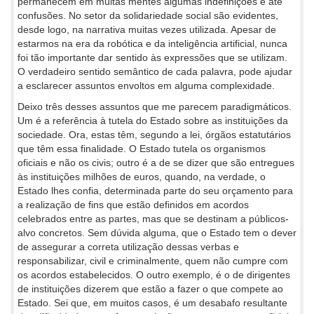
permanecem em muitas mentes algumas indefinições e até
confusões. No setor da solidariedade social são evidentes,
desde logo, na narrativa muitas vezes utilizada. Apesar de
estarmos na era da robótica e da inteligência artificial, nunca
foi tão importante dar sentido às expressões que se utilizam.
O verdadeiro sentido semântico de cada palavra, pode ajudar
a esclarecer assuntos envoltos em alguma complexidade.
Deixo três desses assuntos que me parecem paradigmáticos.
Um é a referência à tutela do Estado sobre as instituições da
sociedade. Ora, estas têm, segundo a lei, órgãos estatutários
que têm essa finalidade. O Estado tutela os organismos
oficiais e não os civis; outro é a de se dizer que são entregues
às instituições milhões de euros, quando, na verdade, o
Estado lhes confia, determinada parte do seu orçamento para
a realização de fins que estão definidos em acordos
celebrados entre as partes, mas que se destinam a públicos-
alvo concretos. Sem dúvida alguma, que o Estado tem o dever
de assegurar a correta utilização dessas verbas e
responsabilizar, civil e criminalmente, quem não cumpre com
os acordos estabelecidos. O outro exemplo, é o de dirigentes
de instituições dizerem que estão a fazer o que compete ao
Estado. Sei que, em muitos casos, é um desabafo resultante