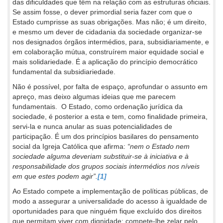
das dificuldades que têm na relação com as estruturas oficiais.
Se assim fosse, o dever primordial seria fazer com que o
Estado cumprisse as suas obrigações. Mas não; é um direito,
e mesmo um dever de cidadania da sociedade organizar-se
nos designados órgãos intermédios, para, subsidiariamente, e
em colaboração mútua, construírem maior equidade social e
mais solidariedade. É a aplicação do princípio democrático
fundamental da subsidiariedade.
Não é possível, por falta de espaço, aprofundar o assunto em
apreço, mas deixo algumas ideias que me parecem
fundamentais. O Estado, como ordenação jurídica da
sociedade, é posterior a esta e tem, como finalidade primeira,
servi-la e nunca anular as suas potencialidades de
participação. É um dos princípios basilares do pensamento
social da Igreja Católica que afirma:
“nem o Estado nem
sociedade alguma deveriam substituir-se à iniciativa e à
responsabilidade dos grupos sociais intermédios nos níveis
em que estes podem agir”.
[1]
Ao Estado compete a implementação de políticas públicas, de
modo a assegurar a universalidade do acesso à igualdade de
oportunidades para que ninguém fique excluído dos direitos
que permitam viver com dignidade; compete-lhe zelar pelo