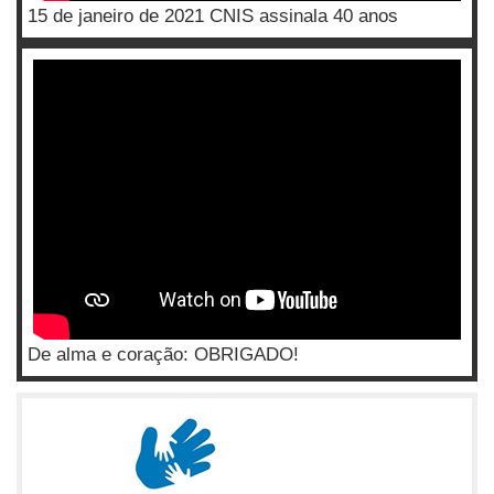
15 de janeiro de 2021 CNIS assinala 40 anos
De alma e coração: OBRIGADO!