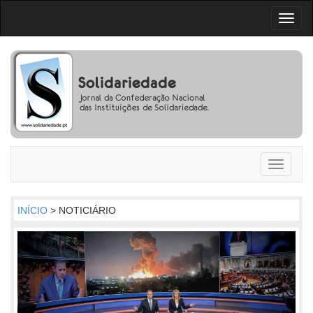
Toggl
naviga
Toggle
navigati
INÍCIO
> NOTICIÁRIO