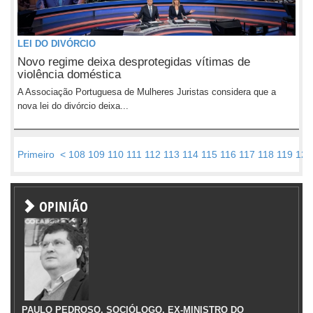
LEI DO DIVÓRCIO
Novo regime deixa desprotegidas vítimas de
violência doméstica
A Associação Portuguesa de Mulheres Juristas considera que a
nova lei do divórcio deixa...
Primeiro
<
108
109
110
111
112
113
114
115
116
117
118
119
120
OPINIÃO
PAULO PEDROSO, SOCIÓLOGO, EX-MINISTRO DO