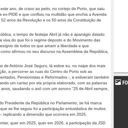
ste ano, de cravo ao peito, no cortejo do Porto, que saiu
a ex-PIDE e que confluiu na multidão que enchia a Avenida
52 anos da Revolução e os 50 anos da Constituição de
lica, o tempo de festejar Abril já não é apanágio datado
 viva do que foi o regime deposto e do Movimento das
esígnio de todos os que amam a liberdade e que
, como afirmou no seu discurso na Assembleia da República,
s de António José Seguro, lá estive eu, no naipe dos mais
ção, a percorrer as ruas do Centro do Porto sob as
entados, Pensionistas e Reformados -, e estiveram também
FO
ando um cartaz por ela própria elaborado, com as palavras
 3 anos, saudando o avô com um sonoro “25 de Abril sempre,
o Presidente da República no Parlamento, se há marca
que se lhe seguiu foi a participação entusiástica de muitos
 – replicando a dimensão que ocorrera em 2025.
ientar, quer em 2025, quer em 2026, a participação da JSD