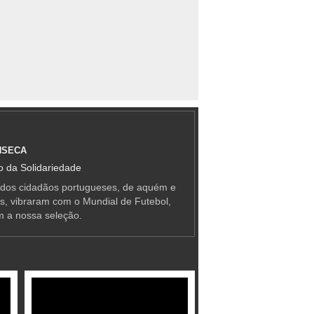
NSECA
 da Solidariedade
 dos cidadãos portugueses, de aquém e
as, vibraram com o Mundial de Futebol,
m a nossa seleção.