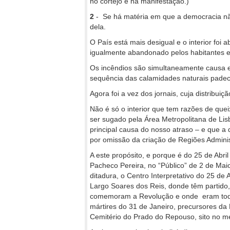
no cortejo e na manifestação.)
2
- Se há matéria em que a democracia não t
dela.
O País está mais desigual e o interior foi
igualmente abandonado pelos habitantes e 
Os incêndios são simultaneamente causa 
sequência das calamidades naturais padece
Agora foi a vez dos jornais, cuja distribui
Não é só o interior que tem razões de quei
ser sugado pela Área Metropolitana de Lisb
principal causa do nosso atraso – e que a
por omissão da criação de Regiões Adminis
A este propósito, e porque é do 25 de Abri
Pacheco Pereira, no “Público” de 2 de Maio,
ditadura, o Centro Interpretativo do 25 de 
Largo Soares dos Reis, donde têm partido,
comemoram a Revolução e onde eram tod
mártires do 31 de Janeiro, precursores da
Cemitério do Prado do Repouso, sito no 