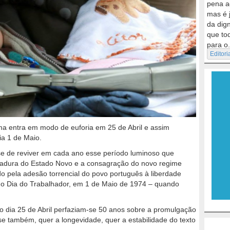
pena a
mas é 
da dig
que to
para o.
Editori
ma entra em modo de euforia em 25 de Abril e assim
a 1 de Maio.
se de reviver em cada ano esse período luminoso que
itadura do Estado Novo e a consagração do novo regime
ido pela adesão torrencial do povo português à liberdade
 do Dia do Trabalhador, em 1 de Maio de 1974 – quando
no dia 25 de Abril perfaziam-se 50 anos sobre a promulgação
se também, quer a longevidade, quer a estabilidade do texto