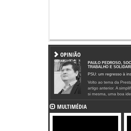
OPINIÃO
PAULO PEDROSO, SOC
TRABALHO E SOLIDAR
PSU: um regresso à ins
Volto ao tema da Presta
artigo anterior. A simpl
si mesma, uma boa ide
MULTIMÉDIA