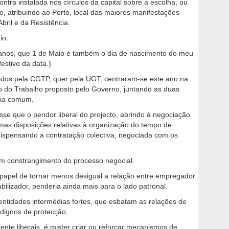
ntra instalada nos círculos da capital sobre a escolha, ou
ro, atribuindo ao Porto, local das maiores manifestações
bril e da Resistência.
io.
ns anos, que 1 de Maio é também o dia de nascimento do meu
festivo da data.)
vidos pela CGTP, quer pela UGT, centraram-se este ano na
go do Trabalho proposto pelo Governo, juntando as duas
égia comum.
e que o pendor liberal do projecto, abrindo à negociação
umas disposições relativas à organização do tempo de
, dispensando a contratação colectiva, negociada com os
m constrangimento do processo negocial.
papel de tornar menos desigual a relação entre empregador
bilizador, penderia ainda mais para o lado patronal.
 entidades intermédias fortes, que esbatam as relações de
 dignos de protecção.
nte liberais, é mister criar ou reforçar mecanismos de