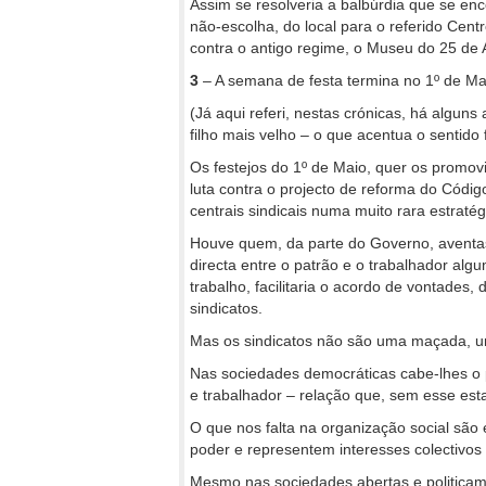
Assim se resolveria a balbúrdia que se enco
não-escolha, do local para o referido Cent
contra o antigo regime, o Museu do 25 de A
3
– A semana de festa termina no 1º de Ma
(Já aqui referi, nestas crónicas, há algu
filho mais velho – o que acentua o sentido 
Os festejos do 1º de Maio, quer os promo
luta contra o projecto de reforma do Códi
centrais sindicais numa muito rara estrat
Houve quem, da parte do Governo, aventass
directa entre o patrão e o trabalhador alg
trabalho, facilitaria o acordo de vontades
sindicatos.
Mas os sindicatos não são uma maçada, u
Nas sociedades democráticas cabe-lhes o 
e trabalhador – relação que, sem esse esta
O que nos falta na organização social são
poder e representem interesses colectivos
Mesmo nas sociedades abertas e politicame