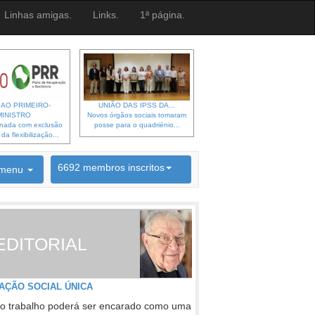
Linhas amigas.
Links.
1ª página.
 AO PRIMEIRO-
UNIÃO DAS IPSS DA...
MINISTRO
Novos órgãos sociais tomaram
gnada com exclusão
posse para o quadriénio...
a flexibilização...
6692 membros inscritos
menu
INSCRIÇÃO NEWSLETTER
EDITORIAL
AÇÃO SOCIAL ÚNICA
o trabalho poderá ser encarado como uma