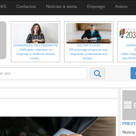
NIS.
Contactos.
Notícias à sexta.
Emprego.
Avisos.
CONVENÇÃO DE LANZAROTE
VOLTAR A CASA
CARTA
CNIS quer colaborar na
PR promulga programa que
resposta à violência sexual
responde a internamentos
CNIS indi
contra...
sociais...
das IPSS d
PREST
Nunca 