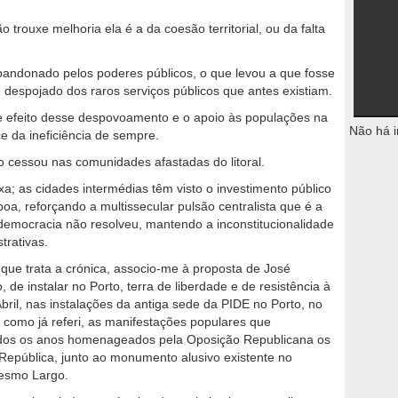
rouxe melhoria ela é a da coesão territorial, ou da falta
 abandonado pelos poderes públicos, o que levou a que fosse
despojado dos raros serviços públicos que antes existiam.
e efeito desse despovoamento e o apoio às populações na
Não há i
 da ineficiência de sempre.
ção cessou nas comunidades afastadas do litoral.
xa; as cidades intermédias têm visto o investimento público
oa, reforçando a multissecular pulsão centralista que é a
 democracia não resolveu, mantendo a inconstitucionalidade
trativas.
l que trata a crónica, associo-me à proposta de José
 de instalar no Porto, terra de liberdade e de resistência à
Abril, nas instalações da antiga sede da PIDE no Porto, no
 como já referi, as manifestações populares que
os os anos homenageados pela Oposição Republicana os
 República, junto ao monumento alusivo existente no
mesmo Largo.