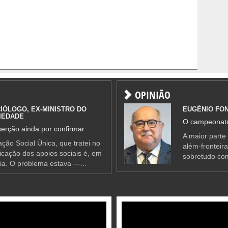
OPINIÃO
IÓLOGO, EX-MINISTRO DO
EUGÉNIO FO
IEDADE
O campeonato
erção ainda por confirmar
A maior parte
ção Social Única, que tratei no
além-fronteir
ificação dos apoios sociais é, em
sobretudo co
ia. O problema estava —...