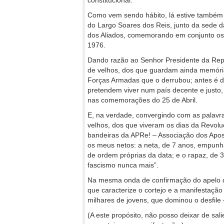
constitucional.
Como vem sendo hábito, lá estive também e
do Largo Soares dos Reis, junto da sede d
dos Aliados, comemorando em conjunto os 
1976.
Dando razão ao Senhor Presidente da Repúb
de velhos, dos que guardam ainda memória
Forças Armadas que o derrubou; antes é d
pretendem viver num país decente e justo
nas comemorações do 25 de Abril.
E, na verdade, convergindo com as palavra
velhos, dos que viveram os dias da Revolu
bandeiras da APRe! – Associação dos Apos
os meus netos: a neta, de 7 anos, empunh
de ordem próprias da data; e o rapaz, de
fascismo nunca mais”.
Na mesma onda de confirmação do apelo d
que caracterize o cortejo e a manifestação 
milhares de jovens, que dominou o desfile
(A este propósito, não posso deixar de sal