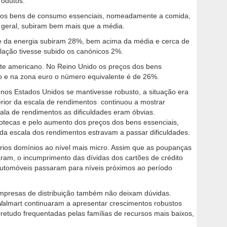
rodutos.
os bens de consumo essenciais, nomeadamente a comida,
 geral, subiram bem mais que a média.
e da energia subiram 28%, bem acima da média e cerca de
flação tivesse subido os canónicos 2%.
te americano. No Reino Unido os preços dos bens
 e na zona euro o número equivalente é de 26%.
os Estados Unidos se mantivesse robusto, a situação era
rior da escala de rendimentos continuou a mostrar
ala de rendimentos as dificuldades eram óbvias.
potecas e pelo aumento dos preços dos bens essenciais,
 da escala dos rendimentos estravam a passar dificuldades.
rios domínios ao nível mais micro. Assim que as poupanças
ram, o incumprimento das dívidas dos cartões de crédito
utomóveis passaram para níveis próximos ao período
 empresas de distribuição também não deixam dúvidas.
 Walmart continuaram a apresentar crescimentos robustos
retudo frequentadas pelas famílias de recursos mais baixos,