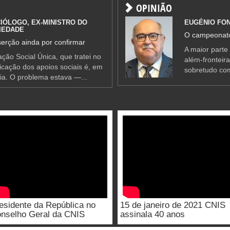
OPINIÃO
IÓLOGO, EX-MINISTRO DO
EUGÉNIO FO
IEDADE
O campeonato
erção ainda por confirmar
A maior parte
ção Social Única, que tratei no
além-fronteir
ificação dos apoios sociais é, em
sobretudo co
ia. O problema estava —...
esidente da República no
15 de janeiro de 2021 CNIS
nselho Geral da CNIS
assinala 40 anos