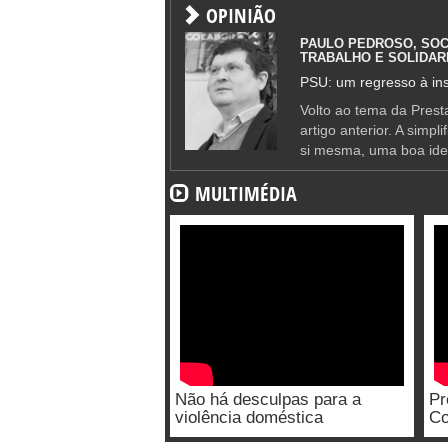
OPINIÃO
PAULO PEDROSO, SOC
TRABALHO E SOLIDAR
PSU: um regresso à ins
Volto ao tema da Presta
artigo anterior. A simpl
si mesma, uma boa ide
MULTIMÉDIA
Não há desculpas para a
Pr
violência doméstica
Co