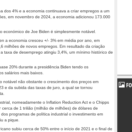
ma dos 4% e a economia continuava a criar empregos a um
eições, em novembro de 2024, a economia adicionou 173.000
do económico de Joe Biden é simplesmente notável.
den a economia cresceu +/- 3% em média por ano, em
6 milhões de novos empregos. Em resultado da criação
 a taxa de desemprego atingiu 3,4%, um mínimo histórico de
quase 20% durante a presidência Biden tendo os
os salários mais baixos.
notável não obstante o crescimento dos preços em
FO
23 e da subida das taxas de juro, a qual se tornou
ta.
strial, nomeadamente o Inflation Reduction Act e o Chipps
 cerca de 1 trilião (milhão de milhões) de dólares de
dos programas de política industrial o investimento em
iu a pique.
ricano subiu cerca de 50% entre o início de 2021 e o final de