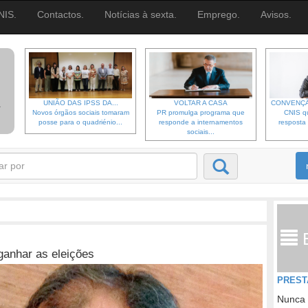
NIS.
Contactos.
Notícias à sexta.
Emprego.
Avisos.
UNIÃO DAS IPSS DA...
VOLTAR A CASA
CONVENÇÃ
Novos órgãos sociais tomaram
PR promulga programa que
CNIS qu
posse para o quadriénio...
responde a internamentos
resposta 
sociais...
ganhar as eleições
PREST
Nunca 