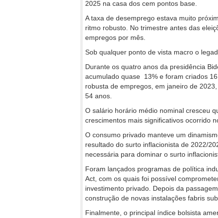
2025 na casa dos cem pontos base.
A taxa de desemprego estava muito próxi
ritmo robusto. No trimestre antes das el
empregos por mês.
Sob qualquer ponto de vista macro o lega
Durante os quatro anos da presidência Bi
acumulado quase 13% e foram criados 16,
robusta de empregos, em janeiro de 2023,
54 anos.
O salário horário médio nominal cresceu 
crescimentos mais significativos ocorrido n
O consumo privado manteve um dinamismo 
resultado do surto inflacionista de 2022/20
necessária para dominar o surto inflacionis
Foram lançados programas de política indu
Act, com os quais foi possível comprometer
investimento privado. Depois da passagem 
construção de novas instalações fabris sub
Finalmente, o principal índice bolsista ame