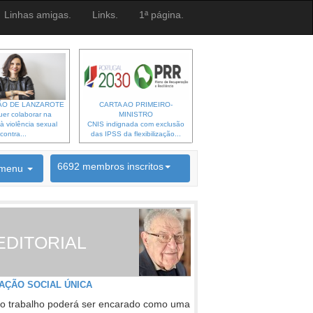
Linhas amigas.
Links.
1ª página.
O DE LANZAROTE
CARTA AO PRIMEIRO-
er colaborar na
MINISTRO
à violência sexual
CNIS indignada com exclusão
contra...
das IPSS da flexibilização...
6692 membros inscritos
menu
INSCRIÇÃO NEWSLETTER
EDITORIAL
AÇÃO SOCIAL ÚNICA
o trabalho poderá ser encarado como uma