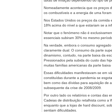
taxas de inflação dependendo do tipo de p
Nomeadamente acontecia que os preços d
os combustíveis e a energia de uma foram
Nos Estados Unidos os preços da comida 
18% acima do nível a que estariam se a in
Notar que o fenómeno não é exclusivamen
essenciais subiram 30% no mesmo período
Na verdade, embora o consumo agregado n
claramente dual. O consumo da parte supe
dinamismo, contudo, na parte baixa da esc
Pressionados pela subida do custo das hi
muitas famílias americanas da parte baixa
Essas dificuldades manifestavam-se em vá
constituídas durante a pandemia se esgota
bem como das dívidas para aquisição de a
subsequente da crise de 2008/2009.
Por outro lado os relatórios e contas das
Cadeias de distribuição retalhista como a
enquanto que a lojas de hard discount, sob
sentiam dificuldades.