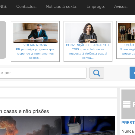
NIS.
Contactos.
Notícias à sexta.
Emprego.
Avisos.
VOLTAR A CASA
CONVENÇÃO DE LANZAROTE
UNIÃO 
PR promulga programa que
CNIS quer colaborar na
Novos órgã
responde a internamentos
resposta à violência sexual
posse pa
sociais...
contra...
m casas e não prisões
PREST
Nunca 