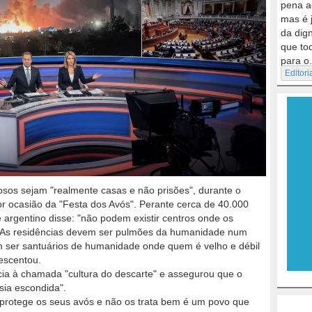
pena a
mas é 
da dig
que to
para o.
Editori
osos sejam "realmente casas e não prisões", durante o
r ocasião da "Festa dos Avós". Perante cerca de 40.000
 argentino disse: "não podem existir centros onde os
 "As residências devem ser pulmões da humanidade num
 ser santuários de humanidade onde quem é velho e débil
escentou.
ncia à chamada "cultura do descarte" e assegurou que o
ia escondida".
protege os seus avós e não os trata bem é um povo que