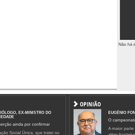
Não há i
OPINIÃO
IÓLOGO, EX-MINISTRO DO
EUGÉNIO FO
IEDADE
O campeonato
erção ainda por confirmar
A maior parte
ção Social Única, que tratei no
além-fronteir