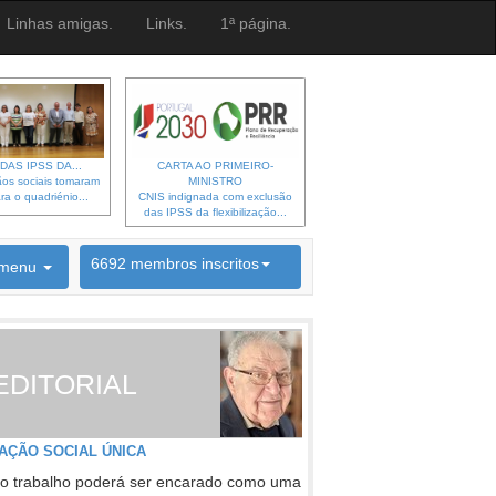
Linhas amigas.
Links.
1ª página.
DAS IPSS DA...
CARTA AO PRIMEIRO-
os sociais tomaram
MINISTRO
ra o quadriénio...
CNIS indignada com exclusão
das IPSS da flexibilização...
6692 membros inscritos
menu
INSCRIÇÃO NEWSLETTER
EDITORIAL
AÇÃO SOCIAL ÚNICA
o trabalho poderá ser encarado como uma