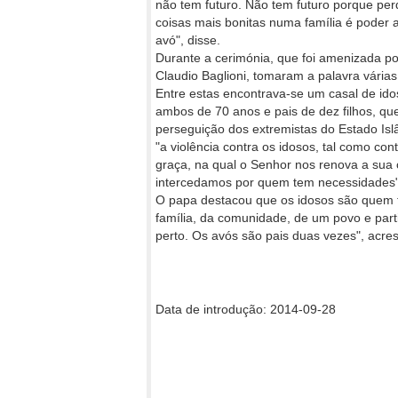
não tem futuro. Não tem futuro porque pe
coisas mais bonitas numa família é poder a
avó", disse.
Durante a cerimónia, que foi amenizada po
Claudio Baglioni, tomaram a palavra vária
Entre estas encontrava-se um casal de idos
ambos de 70 anos e pais de dez filhos, qu
perseguição dos extremistas do Estado Islâ
"a violência contra os idosos, tal como co
graça, na qual o Senhor nos renova a sua
intercedamos por quem tem necessidades"
O papa destacou que os idosos são quem tem
família, da comunidade, de um povo e parti
perto. Os avós são pais duas vezes", acre
Data de introdução: 2014-09-28