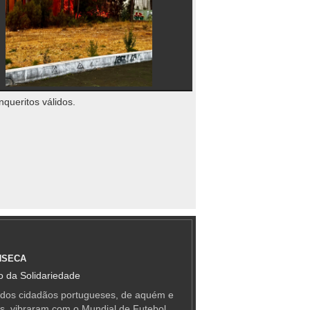
nqueritos válidos.
NSECA
 da Solidariedade
 dos cidadãos portugueses, de aquém e
as, vibraram com o Mundial de Futebol,