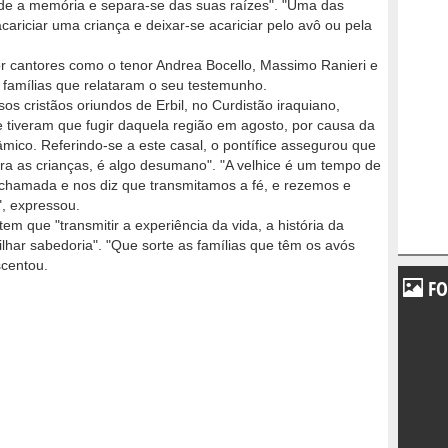
rde a memória e separa-se das suas raízes". "Uma das
cariciar uma criança e deixar-se acariciar pelo avô ou pela
r cantores como o tenor Andrea Bocello, Massimo Ranieri e
s famílias que relataram o seu testemunho.
os cristãos oriundos de Erbil, no Curdistão iraquiano,
e tiveram que fugir daquela região em agosto, por causa da
mico. Referindo-se a este casal, o pontífice assegurou que
ntra as crianças, é algo desumano". "A velhice é um tempo de
 chamada e nos diz que transmitamos a fé, e rezemos e
, expressou.
 que "transmitir a experiência da vida, a história da
lhar sabedoria". "Que sorte as famílias que têm os avós
scentou.
FO