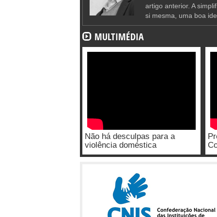
artigo anterior. A simpl
si mesma, uma boa ide
MULTIMÉDIA
Não há desculpas para a
Pr
violência doméstica
Co