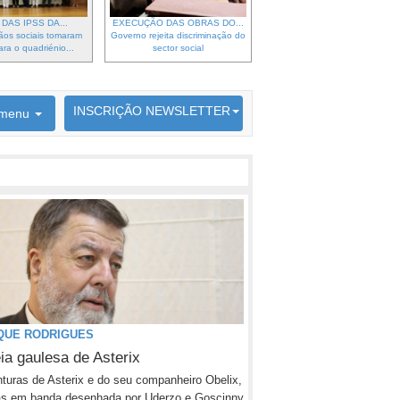
DAS IPSS DA...
EXECUÇÃO DAS OBRAS DO...
ãos sociais tomaram
Governo rejeita discriminação do
ra o quadriénio...
sector social
6692 membros inscritos
INSCRIÇÃO NEWSLETTER
menu
QUE RODRIGUES
ia gaulesa de Asterix
turas de Asterix e do seu companheiro Obelix,
as em banda desenhada por Uderzo e Goscinny