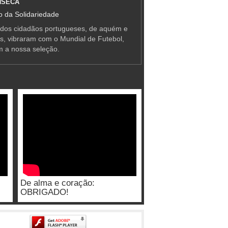
NSECA
 da Solidariedade
 dos cidadãos portugueses, de aquém e
as, vibraram com o Mundial de Futebol,
m a nossa seleção.
De alma e coração:
OBRIGADO!