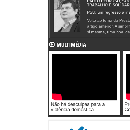
PAULO PEDROSO, SOC
TRABALHO E SOLIDAR
PSU: um regresso à ins
Volto ao tema da Presta
artigo anterior. A simpl
si mesma, uma boa ide
MULTIMÉDIA
Não há desculpas para a
Pr
violência doméstica
Co