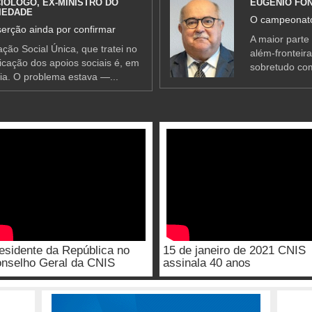
IÓLOGO, EX-MINISTRO DO
EUGÉNIO FO
IEDADE
O campeonato
erção ainda por confirmar
A maior parte
ção Social Única, que tratei no
além-fronteir
ificação dos apoios sociais é, em
sobretudo co
ia. O problema estava —...
esidente da República no
15 de janeiro de 2021 CNIS
nselho Geral da CNIS
assinala 40 anos