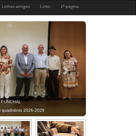
Linhas amigas.
Links.
1ª página.
, FUNCHAL
o quadriénio 2026-2029