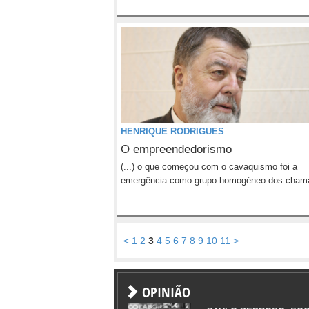
HENRIQUE RODRIGUES
O empreendedorismo
(...) o que começou com o cavaquismo foi a
emergência como grupo homogéneo dos chama
<
1
2
3
4
5
6
7
8
9
10
11
>
OPINIÃO