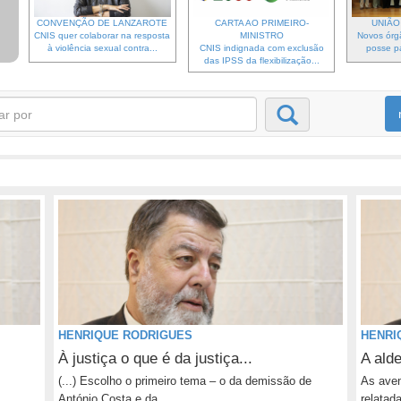
CONVENÇÃO DE LANZAROTE
CARTA AO PRIMEIRO-
UNIÃO 
CNIS quer colaborar na resposta
MINISTRO
Novos órg
à violência sexual contra...
CNIS indignada com exclusão
posse pa
das IPSS da flexibilização...
HENRIQUE RODRIGUES
HENRI
À justiça o que é da justiça...
A alde
(...) Escolho o primeiro tema – o da demissão de
As aven
António Costa e da...
relatad