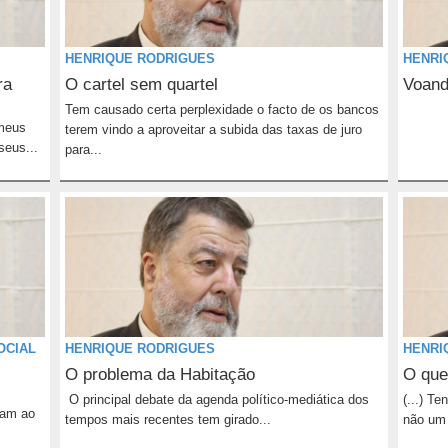
HENRIQUE RODRIGUES
HENRI
ra
O cartel sem quartel
Voand
Tem causado certa perplexidade o facto de os bancos
 meus
terem vindo a aproveitar a subida das taxas de juro
seus...
para...
OCIAL
HENRIQUE RODRIGUES
HENRI
O problema da Habitação
O que
O principal debate da agenda político-mediática dos
(...) T
sam ao
tempos mais recentes tem girado...
não um 