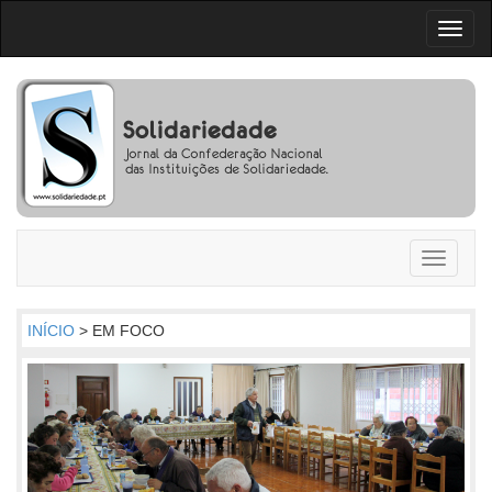
Toggl
naviga
Toggle
navigati
INÍCIO
> EM FOCO