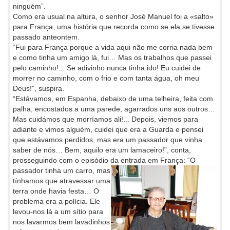
ninguém”.
Como era usual na altura, o senhor José Manuel foi a «salto»
para França, uma história que recorda como se ela se tivesse
passado anteontem.
“Fui para França porque a vida aqui não me corria nada bem
e como tinha um amigo lá, fui… Mas os trabalhos que passei
pelo caminho!... Se adivinho nunca tinha ido! Eu cuidei de
morrer no caminho, com o frio e com tanta água, oh meu
Deus!”, suspira.
“Estávamos, em Espanha, debaixo de uma telheira, feita com
palha, encostados a uma parede, agarrados uns aos outros…
Mas cuidámos que morríamos ali!... Depois, viemos para
adiante e vimos alguém, cuidei que era a Guarda e pensei
que estávamos perdidos, mas era um passador que vinha
saber de nós… Bem, aquilo era um lamaceiro!”, conta,
prosseguindo com o episódio da entrada em França: “O
passador tinha um
carro, mas
tínhamos que atravessar uma
terra onde havia festa… O
problema era a polícia. Ele
levou-nos lá a um sítio para
nos lavarmos bem lavadinhos