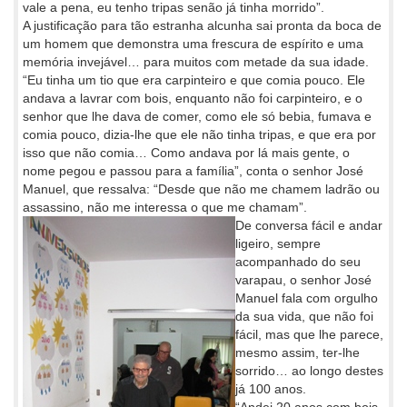
vale a pena, eu tenho tripas senão já tinha morrido”.
A justificação para tão estranha alcunha sai pronta da boca de
um homem que demonstra uma frescura de espírito e uma
memória invejável… para muitos com metade da sua idade.
“Eu tinha um tio que era carpinteiro e que comia pouco. Ele
andava a lavrar com bois, enquanto não foi carpinteiro, e o
senhor que lhe dava de comer, como ele só bebia, fumava e
comia pouco, dizia-lhe que ele não tinha tripas, e que era por
isso que não comia… Como andava por lá mais gente, o
nome pegou e passou para a família”, conta o senhor José
Manuel, que ressalva: “Desde que não me chamem ladrão ou
assassino, não me interessa o que me chamam”.
De conversa fácil e andar
ligeiro, sempre
acompanhado do seu
varapau, o senhor José
Manuel fala com orgulho
da sua vida, que não foi
fácil, mas que lhe parece,
mesmo assim, ter-lhe
sorrido… ao longo destes
já 100 anos.
“Andei 20 anos com bois