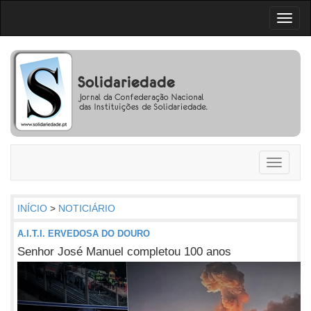
Toggl
naviga
Toggle
navigati
INÍCIO
>
NOTICIÁRIO
A.I.T.I. ERVEDOSA DO DOURO
Senhor José Manuel completou 100 anos