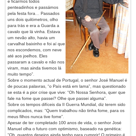
e ficarmos todos
penteadinhos e passámos
pela festa fora… Passados
uns dois quilómetros, olho
para trás e era a Guarda a
cavalo que lá vinha. Estava
um nevão alto, havia um
carvalhal baixinho e foi aí que
nos escondemos, com neve
até aos joelhos. Eles
passaram a cavalo e não nos
viram, mas ainda tivemos lá
muito tempo”.
Sobre o momento actual de Portugal, o senhor José Manuel é
de poucas palavras, “o País está em lama”, mas questionado
se esta é a pior crise que vive: “Oh Nossa Senhora, quer que
fale na fome que passei? Olhe que passei alguma”.
Sobre os tempos difíceis da II Guerra Mundial, diz terem sido
complicados, mas: “Quem trabalhou não tinha fome, para os
meus filhos nunca tive fome”.
Apesar de ter completado 100 anos de vida, o senhor José
Manuel olha o futuro com optimismo, baseado na genética:
“Oh, quantos desejos ainda tenho para cumprir! O primeiro é