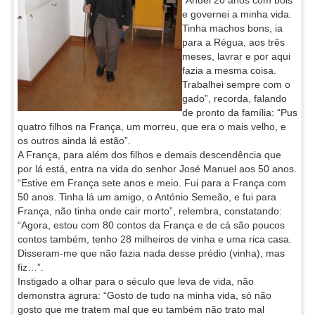
e governei a minha vida.
Tinha machos bons, ia
para a Régua, aos três
meses, lavrar e por aqui
fazia a mesma coisa.
Trabalhei sempre com o
gado”, recorda, falando
de pronto da família: “Pus
quatro filhos na França, um morreu, que era o mais velho, e
os outros ainda lá estão”.
A França, para além dos filhos e demais descendência que
por lá está, entra na vida do senhor José Manuel aos 50 anos.
“Estive em França sete anos e meio. Fui para a França com
50 anos. Tinha lá um amigo, o António Semeão, e fui para
França, não tinha onde cair morto”, relembra, constatando:
“Agora, estou com 80 contos da França e de cá são poucos
contos também, tenho 28 milheiros de vinha e uma rica casa.
Disseram-me que não fazia nada desse prédio (vinha), mas
fiz…”.
Instigado a olhar para o século que leva de vida, não
demonstra agrura: “Gosto de tudo na minha vida, só não
gosto que me tratem mal que eu também não trato mal