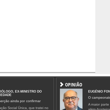
OPINIÃO
IÓLOGO, EX-MINISTRO DO
EUGÉNIO FO
IEDADE
O campeonato
erção ainda por confirmar
A maior parte
ção Social Única, que tratei no
além-fronteir