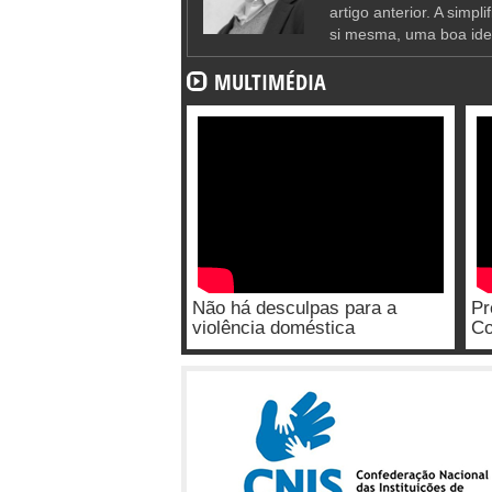
artigo anterior. A simpl
si mesma, uma boa ide
MULTIMÉDIA
Não há desculpas para a
Pr
violência doméstica
Co