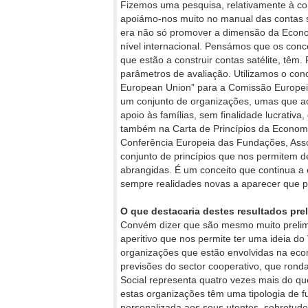
Fizemos uma pesquisa, relativamente à co
apoiámo-nos muito no manual das contas sa
era não só promover a dimensão da Econo
nível internacional. Pensámos que os con
que estão a construir contas satélite, t
parâmetros de avaliação. Utilizamos o con
European Union” para a Comissão Europeia
um conjunto de organizações, umas que ac
apoio às famílias, sem finalidade lucrati
também na Carta de Princípios da Economia
Conferência Europeia das Fundações, Ass
conjunto de princípios que nos permitem d
abrangidas. É um conceito que continua a
sempre realidades novas a aparecer que p
O que destacaria destes resultados pre
Convém dizer que são mesmo muito prelimi
aperitivo que nos permite ter uma ideia do
organizações que estão envolvidas na eco
previsões do sector cooperativo, que rond
Social representa quatro vezes mais do qu
estas organizações têm uma tipologia de 
personalizada aos seus utentes, sobretudo