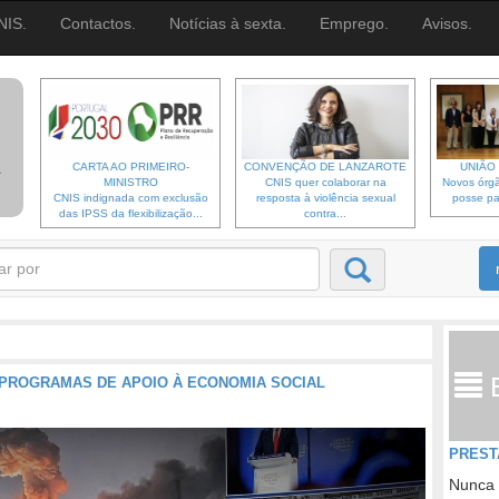
NIS.
Contactos.
Notícias à sexta.
Emprego.
Avisos.
CARTA AO PRIMEIRO-
CONVENÇÃO DE LANZAROTE
UNIÃO 
MINISTRO
CNIS quer colaborar na
Novos órgã
CNIS indignada com exclusão
resposta à violência sexual
posse pa
das IPSS da flexibilização...
contra...
 PROGRAMAS DE APOIO À ECONOMIA SOCIAL
PREST
Nunca 