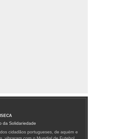
NSECA
 da Solidariedade
 dos cidadãos portugueses, de aquém e
as, vibraram com o Mundial de Futebol,