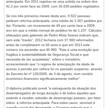
antecipada. Em 2011 registou-se uma subida na ordem dos
42,2 por cento face ao 2009, com 26.630 pedidos registados.
Só nos três primeiros meses deste ano, 9.922 pessoas
pediram reforma antecipada, uma média de 3.307 pedidos por
dia. Portanto, um incremento de 49 por cento face a 2009,
ano em que a média mensal de pedidos foi de 1.237. Cálculos
efetuados pelo gabinete de Pedro Mota Soares indicam que,
sem este "travão", 2012 fecharia com 37.900 reformados
antes de completarem os 65 anos e que em 2013 este
número iria ascender aos 45.900. "Esta é uma evolução que
fragiliza a sustentabilidade da Segurança Social e que
necessita de ser acautelada", refere o ministério,
acrescentando que "o regime de antecipação da idade de
acesso à pensão por velhice foi no passado suspenso, através
do Decreto-lei nº 125/2005, de 3 de agosto, num cenário
económico-financeiro significativamente melhor".
O diploma publicado prevê "a salvaguarda da situação dos
desempregados de longa duração e de todos aqueles que
estando a receber subsídio de desemprego passem, por fator
etário, à reforma antecipada. Para estes casos, sensível à
questão social daí decorrente, o Governo estipula que o