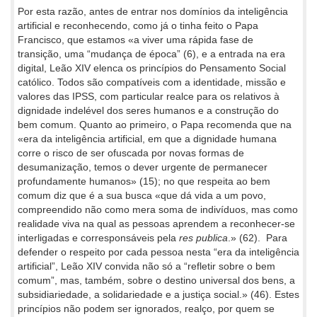
Por esta razão, antes de entrar nos domínios da inteligência
artificial e reconhecendo, como já o tinha feito o Papa
Francisco, que estamos «a viver uma rápida fase de
transição, uma “mudança de época” (6), e a entrada na era
digital, Leão XIV elenca os princípios do Pensamento Social
católico. Todos são compatíveis com a identidade, missão e
valores das IPSS, com particular realce para os relativos à
dignidade indelével dos seres humanos e a construção do
bem comum. Quanto ao primeiro, o Papa recomenda que na
«era da inteligência artificial, em que a dignidade humana
corre o risco de ser ofuscada por novas formas de
desumanização, temos o dever urgente de permanecer
profundamente humanos» (15); no que respeita ao bem
comum diz que é a sua busca «que dá vida a um povo,
compreendido não como mera soma de indivíduos, mas como
realidade viva na qual as pessoas aprendem a reconhecer-se
interligadas e corresponsáveis pela
res publica
.» (62). Para
defender o respeito por cada pessoa nesta “era da inteligência
artificial”, Leão XIV convida não só a “refletir sobre o bem
comum”, mas, também, sobre o destino universal dos bens, a
subsidiariedade, a solidariedade e a justiça social.» (46). Estes
princípios não podem ser ignorados, realço, por quem se