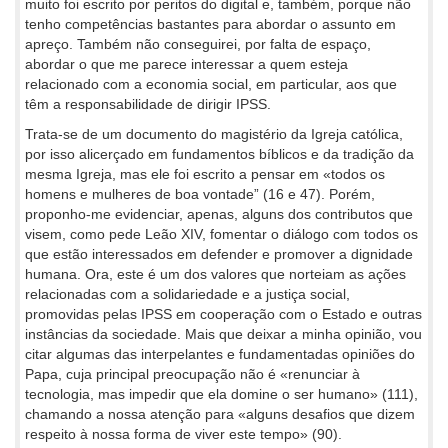
muito foi escrito por peritos do digital e, também, porque não
tenho competências bastantes para abordar o assunto em
apreço. Também não conseguirei, por falta de espaço,
abordar o que me parece interessar a quem esteja
relacionado com a economia social, em particular, aos que
têm a responsabilidade de dirigir IPSS.
Trata-se de um documento do magistério da Igreja católica,
por isso alicerçado em fundamentos bíblicos e da tradição da
mesma Igreja, mas ele foi escrito a pensar em «todos os
homens e mulheres de boa vontade” (16 e 47). Porém,
proponho-me evidenciar, apenas, alguns dos contributos que
visem, como pede Leão XIV, fomentar o diálogo com todos os
que estão interessados em defender e promover a dignidade
humana. Ora, este é um dos valores que norteiam as ações
relacionadas com a solidariedade e a justiça social,
promovidas pelas IPSS em cooperação com o Estado e outras
instâncias da sociedade. Mais que deixar a minha opinião, vou
citar algumas das interpelantes e fundamentadas opiniões do
Papa, cuja principal preocupação não é «renunciar à
tecnologia, mas impedir que ela domine o ser humano» (111),
chamando a nossa atenção para «alguns desafios que dizem
respeito à nossa forma de viver este tempo» (90).