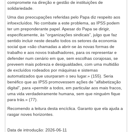
compromete na direção e gestão de instituições de
solidariedade.
Uma das preocupações referidas pelo Papa diz respeito aos
infoexcluídos. No combate a este problema, as IPSS podem
ter um preponderante papel. Apesar do Papa se dirigir,
especificamente, às “organizações sindicais”, julgo que faz
sentido incluir neste desafio todos os setores da economia
social que «são chamadas a abrir-se às novas formas de
trabalho e aos novos trabalhadores, para os representar e
defender num cenário em que, sem escolhas corajosas, se
preveem mais pobreza e desigualdades, com uma multidão
de excluídos rodeados por máquinas e sistemas
automatizados que usurparam o seu lugar.» (155). Seria
benéfico que as IPSS promovessem ações de “alfabetização
digital”, para «permitir a todos, em particular aos mais fracos,
uma vida verdadeiramente humana, sem que ninguém fique
para trás.» (77).
Recomendo a leitura desta encíclica. Garanto que ela ajuda a
rasgar noves horizontes.
Data de introdução: 2026-06-11