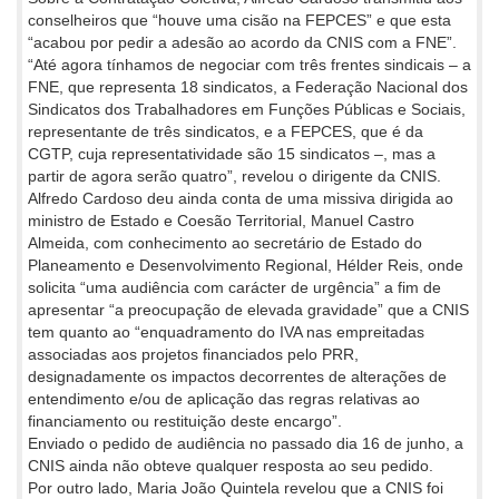
conselheiros que “houve uma cisão na FEPCES” e que esta
“acabou por pedir a adesão ao acordo da CNIS com a FNE”.
“Até agora tínhamos de negociar com três frentes sindicais – a
FNE, que representa 18 sindicatos, a Federação Nacional dos
Sindicatos dos Trabalhadores em Funções Públicas e Sociais,
representante de três sindicatos, e a FEPCES, que é da
CGTP, cuja representatividade são 15 sindicatos –, mas a
partir de agora serão quatro”, revelou o dirigente da CNIS.
Alfredo Cardoso deu ainda conta de uma missiva dirigida ao
ministro de Estado e Coesão Territorial, Manuel Castro
Almeida, com conhecimento ao secretário de Estado do
Planeamento e Desenvolvimento Regional, Hélder Reis, onde
solicita “uma audiência com carácter de urgência” a fim de
apresentar “a preocupação de elevada gravidade” que a CNIS
tem quanto ao “enquadramento do IVA nas empreitadas
associadas aos projetos financiados pelo PRR,
designadamente os impactos decorrentes de alterações de
entendimento e/ou de aplicação das regras relativas ao
financiamento ou restituição deste encargo”.
Enviado o pedido de audiência no passado dia 16 de junho, a
CNIS ainda não obteve qualquer resposta ao seu pedido.
Por outro lado, Maria João Quintela revelou que a CNIS foi