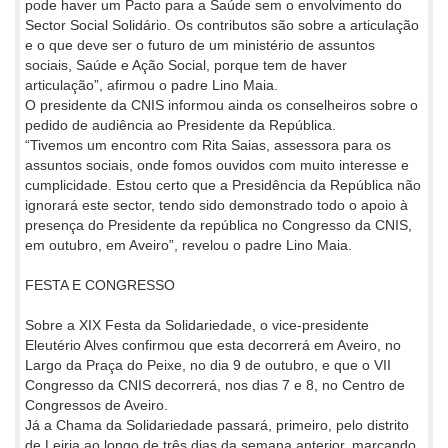
pode haver um Pacto para a Saúde sem o envolvimento do
Sector Social Solidário. Os contributos são sobre a articulação
e o que deve ser o futuro de um ministério de assuntos
sociais, Saúde e Ação Social, porque tem de haver
articulação”, afirmou o padre Lino Maia.
O presidente da CNIS informou ainda os conselheiros sobre o
pedido de audiência ao Presidente da República.
“Tivemos um encontro com Rita Saias, assessora para os
assuntos sociais, onde fomos ouvidos com muito interesse e
cumplicidade. Estou certo que a Presidência da República não
ignorará este sector, tendo sido demonstrado todo o apoio à
presença do Presidente da república no Congresso da CNIS,
em outubro, em Aveiro”, revelou o padre Lino Maia.
FESTA E CONGRESSO
Sobre a XIX Festa da Solidariedade, o vice-presidente
Eleutério Alves confirmou que esta decorrerá em Aveiro, no
Largo da Praça do Peixe, no dia 9 de outubro, e que o VII
Congresso da CNIS decorrerá, nos dias 7 e 8, no Centro de
Congressos de Aveiro.
Já a Chama da Solidariedade passará, primeiro, pelo distrito
de Leiria ao longo de três dias da semana anterior, marcando