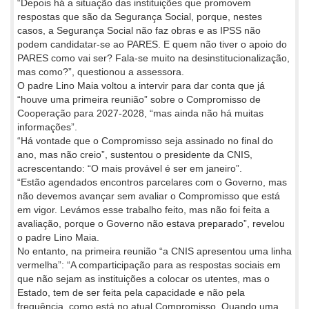
“Depois há a situação das instituições que promovem
respostas que são da Segurança Social, porque, nestes
casos, a Segurança Social não faz obras e as IPSS não
podem candidatar-se ao PARES. E quem não tiver o apoio do
PARES como vai ser? Fala-se muito na desinstitucionalização,
mas como?”, questionou a assessora.
O padre Lino Maia voltou a intervir para dar conta que já
“houve uma primeira reunião” sobre o Compromisso de
Cooperação para 2027-2028, “mas ainda não há muitas
informações”.
“Há vontade que o Compromisso seja assinado no final do
ano, mas não creio”, sustentou o presidente da CNIS,
acrescentando: “O mais provável é ser em janeiro”.
“Estão agendados encontros parcelares com o Governo, mas
não devemos avançar sem avaliar o Compromisso que está
em vigor. Levámos esse trabalho feito, mas não foi feita a
avaliação, porque o Governo não estava preparado”, revelou
o padre Lino Maia.
No entanto, na primeira reunião “a CNIS apresentou uma linha
vermelha”: “A comparticipação para as respostas sociais em
que não sejam as instituições a colocar os utentes, mas o
Estado, tem de ser feita pela capacidade e não pela
frequência, como está no atual Compromisso. Quando uma