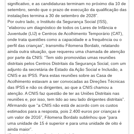
significativo, e as candidaturas terminam no próximo dia 10 de
setembro, sendo que o prazo de execução da qualificação das
instalações termina a 30 de setembro de 2028”.
Por outro lado, o Instituto da Segurança Social (ISS),
“elaborou um diagnóstico de todos os Lares de Infância e
Juventude (LIJ) e Centros de Acolhimento Temporário (CAT),
onde trata questões como a capacidade e a frequência ou o
perfil das crianças”, transmitiu Filomena Bordalo, relatando
ainda outra situação, que requereu uma chamada de atenção
por parte da CNIS: “Tem sido promovidas umas reuniões
distritais pelos Centros Distritais da Segurança Social, com um
adjunto da secretária de Estado da Ação Social e Inclusão, a
CNIS e as IPSS. Para estas reuniões sobre as Casa de
Acolhimento estavam a ser convocadas as Direções Técnicas
das IPSS e não os dirigentes, ao que a CNIS chamou a
atenção. A CNIS faz questão de ter as Uniões Distritais nas
reuniões e, por isso, tem tido ao seu lado dirigentes distritais”.
Afirmando que “a CNIS não está de acordo com os custos
estimados para a resposta, pois 2.400 euros por crianças é
um valor de 2016”, Filomena Bordalo sublinhou que “para
uma unidade de 15 é superior e para uma unidade de oito é
ainda maior”.