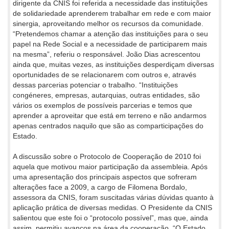
dirigente da CNIS foi referida a necessidade das instituições
de solidariedade aprenderem trabalhar em rede e com maior
sinergia, aproveitando melhor os recursos da comunidade.
“Pretendemos chamar a atenção das instituições para o seu
papel na Rede Social e a necessidade de participarem mais
na mesma”, referiu o responsável. João Dias acrescentou
ainda que, muitas vezes, as instituições desperdiçam diversas
oportunidades de se relacionarem com outros e, através
dessas parcerias potenciar o trabalho. “Instituições
congéneres, empresas, autarquias, outras entidades, são
vários os exemplos de possíveis parcerias e temos que
aprender a aproveitar que está em terreno e não andarmos
apenas centrados naquilo que são as comparticipações do
Estado.
A discussão sobre o Protocolo de Cooperação de 2010 foi
aquela que motivou maior participação da assembleia. Após
uma apresentação dos principais aspectos que sofreram
alterações face a 2009, a cargo de Filomena Bordalo,
assessora da CNIS, foram suscitadas várias dúvidas quanto à
aplicação prática de diversas medidas. O Presidente da CNIS
salientou que este foi o “protocolo possível”, mas que, ainda
assim, permitiu avanços na área da cooperação. “O Estado