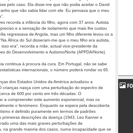
sse pelo caso. Ela disse-me que não podia aceitar o David
anho que não sabia lidar com ele. Eu pensava que o meu
o”.
s recorda a infância do filho, agora com 37 anos. Autista
o preciso e a sensação de isolamento que mais lhe custou
ília regressava de Angola, mas um filho diferente levou-os a
“Na África do Sul disseram-me que o meu filho era autista,
isso era”, recorda a mãe, actual vice-presidente da
ões do Desenvolvimento e Autismo/Norte (APPDA/Norte).
ia continua à procura da cura. Em Portugal, não se sabe
statísticas internacionais, o número poderá rondar os 65
ças dos Estados Unidos da América actualizou a
FO
0 crianças nasça com uma perturbação do espectro de
cerca de 600 por cento em três décadas. O
dar a compreender este aumento exponencial, mas os
otalmente o fenómeno. Enquanto se espera pela descoberta
autismo é definido puramente em termos de padrões
 primeiras descrições da doença (1943, Leo Kanner e
erado uma das mais graves perturbações de
ta, na grande maioria dos casos, numa incapacidade que se