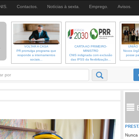
NIS.
Contactos.
Notícias à sexta.
Emprego.
Avisos.
VOLTAR A CASA
CARTA AO PRIMEIRO-
UNIÃO 
PR promulga programa que
MINISTRO
Novos órgã
responde a internamentos
CNIS indignada com exclusão
posse pa
sociais...
das IPSS da flexibilização...
PREST
Nunca 