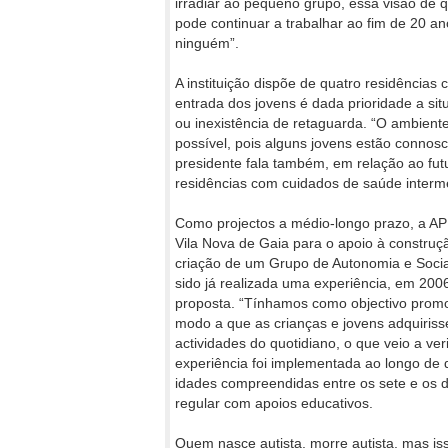
irradiar ao pequeno grupo, essa visão de 
pode continuar a trabalhar ao fim de 20 an
ninguém”.
A instituição dispõe de quatro residência
entrada dos jovens é dada prioridade a sit
ou inexistência de retaguarda. “O ambiente
possível, pois alguns jovens estão connos
presidente fala também, em relação ao fut
residências com cuidados de saúde interm
Como projectos a médio-longo prazo, a 
Vila Nova de Gaia para o apoio à construçã
criação de um Grupo de Autonomia e Socia
sido já realizada uma experiência, em 200
proposta. “Tínhamos como objectivo promo
modo a que as crianças e jovens adquiri
actividades do quotidiano, o que veio a ver
experiência foi implementada ao longo de 
idades compreendidas entre os sete e os 
regular com apoios educativos.
Quem nasce autista, morre autista, mas iss