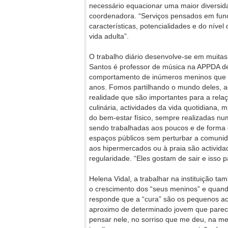
necessário equacionar uma maior diversida
coordenadora. “Serviços pensados em funç
características, potencialidades e do níve
vida adulta”.
O trabalho diário desenvolve-se em muitas
Santos é professor de música na APPDA d
comportamento de inúmeros meninos que aj
anos. Fomos partilhando o mundo deles, 
realidade que são importantes para a relaçã
culinária, actividades da vida quotidiana
do bem-estar físico, sempre realizadas n
sendo trabalhadas aos poucos e de forma 
espaços públicos sem perturbar a comunida
aos hipermercados ou à praia são activida
regularidade. “Eles gostam de sair e isso p
Helena Vidal, a trabalhar na instituição 
o crescimento dos “seus meninos” e quand
responde que a “cura” são os pequenos a
aproximo de determinado jovem que parece 
pensar nele, no sorriso que me deu, na mel