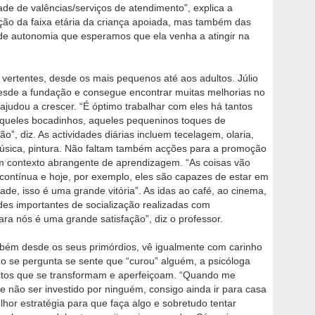
de de valências/serviços de atendimento”, explica a
ão da faixa etária da criança apoiada, mas também das
l de autonomia que esperamos que ela venha a atingir na
 vertentes, desde os mais pequenos até aos adultos. Júlio
esde a fundação e consegue encontrar muitas melhorias no
udou a crescer. “É óptimo trabalhar com eles há tantos
aqueles bocadinhos, aqueles pequeninos toques de
o”, diz. As actividades diárias incluem tecelagem, olaria,
, música, pintura. Não faltam também acções para a promoção
um contexto abrangente de aprendizagem. “As coisas vão
contínua e hoje, por exemplo, eles são capazes de estar em
de, isso é uma grande vitória”. As idas ao café, ao cinema,
des importantes de socialização realizadas com
ara nós é uma grande satisfação”, diz o professor.
também desde os seus primórdios, vê igualmente com carinho
o se pergunta se sente que “curou” alguém, a psicóloga
ctos que se transformam e aperfeiçoam. “Quando me
não ser investido por ninguém, consigo ainda ir para casa
hor estratégia para que faça algo e sobretudo tentar