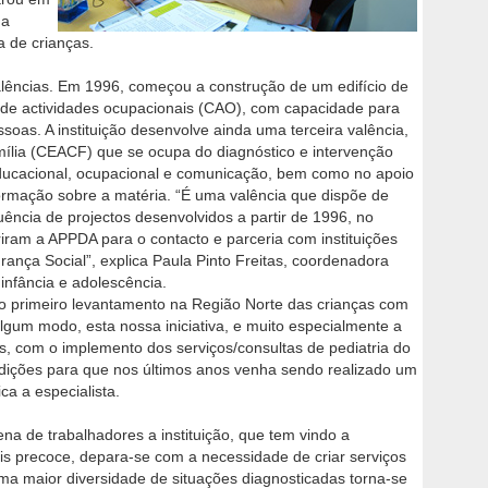
da
 de crianças.
 valências. Em 1996, começou a construção de um edifício de
o de actividades ocupacionais (CAO), com capacidade para
ssoas. A instituição desenvolve ainda uma terceira valência,
amília (CEACF) que se ocupa do diagnóstico e intervenção
 educacional, ocupacional e comunicação, bem como no apoio
formação sobre a matéria. “É uma valência que dispõe de
uência de projectos desenvolvidos a partir de 1996, no
ram a APPDA para o contacto e parceria com instituições
nça Social”, explica Paula Pinto Freitas, coordenadora
infância e adolescência.
 o primeiro levantamento na Região Norte das crianças com
lgum modo, esta nossa iniciativa, e muito especialmente a
s, com o implemento dos serviços/consultas de pediatria do
ndições para que nos últimos anos venha sendo realizado um
ca a especialista.
a de trabalhadores a instituição, que tem vindo a
is precoce, depara-se com a necessidade de criar serviços
uma maior diversidade de situações diagnosticadas torna-se