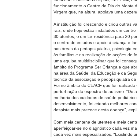
funcionamento o Centro de Dia do Monte 
Virgem que, na altura, apoiava uma dezena
A instituição foi crescendo e criou outras
raiz, onde hoje estão instalados um centr
30 utentes, e um lar-residência para 20 pe
o centro de estudos e apoio à criança e f
nas áreas da pedopsiquiatria, psicologia
às famílias e na realização de acções de 
uma equipa multidisciplinar que foi conseq
âmbito do Programa Ser Criança e que abri
na área da Saúde, da Educação e da Segura
técnica da associação e pedopsiquiatra da 
Foi no âmbito do CEACF que foi realizado
perturbação do espectro de autismo. “De a
melhoria dos cuidados de saúde pediátrico
desenvolvimento, foi criando melhores co
despiste mais precoce desta doença”, expli
Com meia centena de utentes e meia centen
aperfeiçoar-se no diagnóstico cada vez ma
cada vez mais especializados. “Existindo 