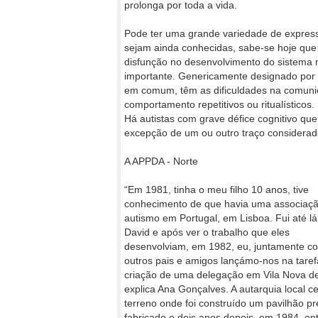
prolonga por toda a vida.
Pode ter uma grande variedade de express
sejam ainda conhecidas, sabe-se hoje que 
disfunção no desenvolvimento do sistema 
importante. Genericamente designado por a
em comum, têm as dificuldades na comunic
comportamento repetitivos ou ritualísticos
Há autistas com grave défice cognitivo qu
excepção de um ou outro traço considerado
A APPDA - Norte
“Em 1981, tinha o meu filho 10 anos, tive
conhecimento de que havia uma associaç
autismo em Portugal, em Lisboa. Fui até l
David e após ver o trabalho que eles
desenvolviam, em 1982, eu, juntamente c
outros pais e amigos lançámo-nos na taref
criação de uma delegação em Vila Nova de
explica Ana Gonçalves. A autarquia local c
terreno onde foi construído um pavilhão pr
fabricado e dois anos depois, em 1984, en