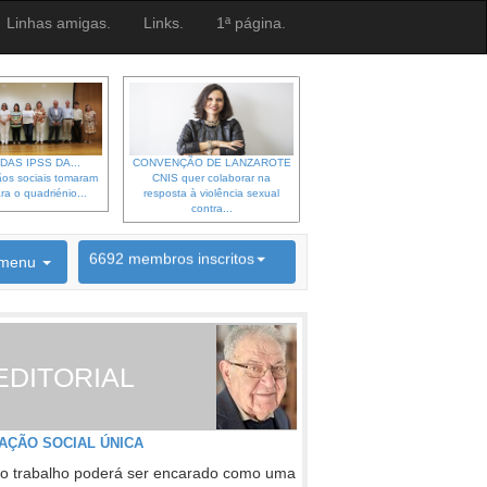
Linhas amigas.
Links.
1ª página.
DAS IPSS DA...
CONVENÇÃO DE LANZAROTE
os sociais tomaram
CNIS quer colaborar na
ra o quadriénio...
resposta à violência sexual
contra...
6692 membros inscritos
menu
INSCRIÇÃO NEWSLETTER
EDITORIAL
AÇÃO SOCIAL ÚNICA
o trabalho poderá ser encarado como uma