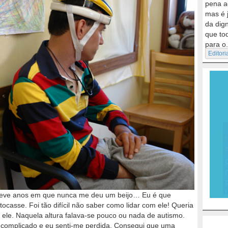
pena a
mas é 
da dig
que to
para o.
Editori
teve anos em que nunca me deu um beijo… Eu é que
ocasse. Foi tão difícil não saber como lidar com ele! Queria
ra ele. Naquela altura falava-se pouco ou nada de autismo.
 complicado e eu senti-me perdida. Consegui que uma