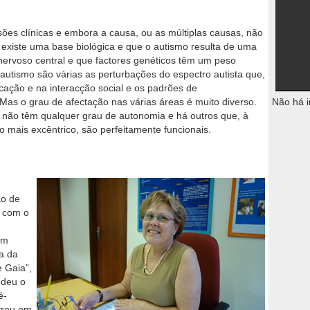
ões clínicas e embora a causa, ou as múltiplas causas, não
existe uma base biológica e que o autismo resulta de uma
nervoso central e que factores genéticos têm um peso
utismo são várias as perturbações do espectro autista que,
ação e na interacção social e os padrões de
. Mas o grau de afectação nas várias áreas é muito diverso.
Não há i
e não têm qualquer grau de autonomia e há outros que, à
 mais excêntrico, são perfeitamente funcionais.
ão de
á com o
om
a da
 Gaia”,
edeu o
é-
trou em