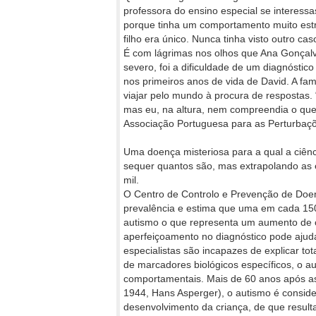
professora do ensino especial se interessa
porque tinha um comportamento muito estr
filho era único. Nunca tinha visto outro cas
É com lágrimas nos olhos que Ana Gonçalve
severo, foi a dificuldade de um diagnóstic
nos primeiros anos de vida de David. A fam
viajar pelo mundo à procura de respostas. 
mas eu, na altura, nem compreendia o que 
Associação Portuguesa para as Perturbaç
Uma doença misteriosa para a qual a ciênc
sequer quantos são, mas extrapolando as e
mil.
O Centro de Controlo e Prevenção de Doen
prevalência e estima que uma em cada 15
autismo o que representa um aumento de 
aperfeiçoamento no diagnóstico pode aju
especialistas são incapazes de explicar t
de marcadores biológicos específicos, o 
comportamentais. Mais de 60 anos após as
1944, Hans Asperger), o autismo é consid
desenvolvimento da criança, de que resul