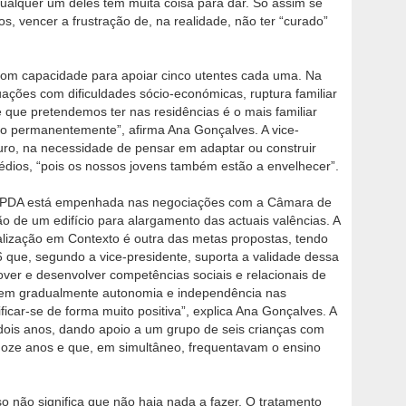
qualquer um deles tem muita coisa para dar. Só assim se
os, vencer a frustração de, na realidade, não ter “curado”
s com capacidade para apoiar cinco utentes cada uma. Na
uações com dificuldades sócio-económicas, ruptura familiar
 que pretendemos ter nas residências é o mais familiar
co permanentemente”, afirma Ana Gonçalves. A vice-
uro, na necessidade de pensar em adaptar ou construir
édios, “pois os nossos jovens também estão a envelhecer”.
APPDA está empenhada nas negociações com a Câmara de
o de um edifício para alargamento das actuais valências. A
lização em Contexto é outra das metas propostas, tendo
6 que, segundo a vice-presidente, suporta a validade dessa
ver e desenvolver competências sociais e relacionais de
ssem gradualmente autonomia e independência nas
ificar-se de forma muito positiva”, explica Ana Gonçalves. A
dois anos, dando apoio a um grupo de seis crianças com
doze anos e que, em simultâneo, frequentavam o ensino
o não significa que não haja nada a fazer. O tratamento