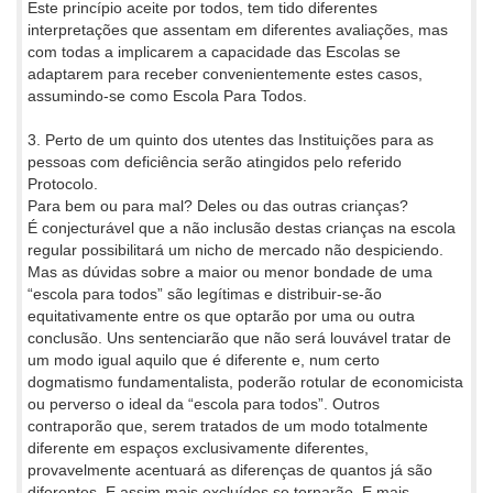
Este princípio aceite por todos, tem tido diferentes
interpretações que assentam em diferentes avaliações, mas
com todas a implicarem a capacidade das Escolas se
adaptarem para receber convenientemente estes casos,
assumindo-se como Escola Para Todos.
3. Perto de um quinto dos utentes das Instituições para as
pessoas com deficiência serão atingidos pelo referido
Protocolo.
Para bem ou para mal? Deles ou das outras crianças?
É conjecturável que a não inclusão destas crianças na escola
regular possibilitará um nicho de mercado não despiciendo.
Mas as dúvidas sobre a maior ou menor bondade de uma
“escola para todos” são legítimas e distribuir-se-ão
equitativamente entre os que optarão por uma ou outra
conclusão. Uns sentenciarão que não será louvável tratar de
um modo igual aquilo que é diferente e, num certo
dogmatismo fundamentalista, poderão rotular de economicista
ou perverso o ideal da “escola para todos”. Outros
contraporão que, serem tratados de um modo totalmente
diferente em espaços exclusivamente diferentes,
provavelmente acentuará as diferenças de quantos já são
diferentes. E assim mais excluídos se tornarão. E mais