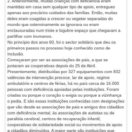
2. Anteriormente, muitas crianças com deficiência eram
mantidas em casa sem qualquer tipo de apoio, entregues
apenas aos precários cuidados das famílias. Então, muitas
deles eram coagidas a crescer ou vegetar separadas do
mundo que ostensivamente as ignorava ou eram
enclausuradas num triste e lúgubre espaço que chegavam a
partilhar com inumanos.
No princípio dos anos 60, foi o sector solidário que deu os
primeiros passos no processo hoje conhecido como de
Inclusão.
Começaram por ser as associações de pais, a que se
juntaram as cooperativas depois do 25 de Abril.
Presentemente, distribuídas por 327 equipamentos com 832
valências de intervenção precoce, lar de apoio, regime
ambulatório e centros de férias, há no país cerca de 16.000
pessoas com deficiência apoiadas pelas instituições. Foram
criadas ou porque o coração o exigia ou porque a vizinhança
o pedia. E são essas instituições conhecidas com designações
que vão desde as associações de pais e amigos dos cidadãos
com deficiência mental, às associações de autistas ou de
paralisia cerebral, centros de recuperação infantil,
cooperativas de solidariedade social ou movimentos de apoio
a cidadãos diminuídos. A maior parte são instituições que