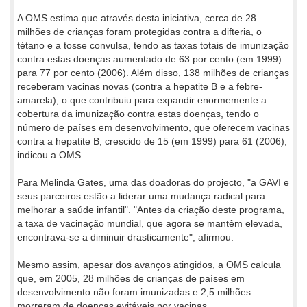
A OMS estima que através desta iniciativa, cerca de 28
milhões de crianças foram protegidas contra a difteria, o
tétano e a tosse convulsa, tendo as taxas totais de imunização
contra estas doenças aumentado de 63 por cento (em 1999)
para 77 por cento (2006). Além disso, 138 milhões de crianças
receberam vacinas novas (contra a hepatite B e a febre-
amarela), o que contribuiu para expandir enormemente a
cobertura da imunização contra estas doenças, tendo o
número de países em desenvolvimento, que oferecem vacinas
contra a hepatite B, crescido de 15 (em 1999) para 61 (2006),
indicou a OMS.
Para Melinda Gates, uma das doadoras do projecto, "a GAVI e
seus parceiros estão a liderar uma mudança radical para
melhorar a saúde infantil". "Antes da criação deste programa,
a taxa de vacinação mundial, que agora se mantêm elevada,
encontrava-se a diminuir drasticamente", afirmou.
Mesmo assim, apesar dos avanços atingidos, a OMS calcula
que, em 2005, 28 milhões de crianças de países em
desenvolvimento não foram imunizadas e 2,5 milhões
morreram de doenças evitáveis por vacinas.