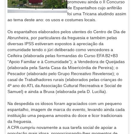
promoveu ainda o II Concurso
de Espantalhos cujo anfitrião
foi uma Tricana aludindo assim
ao tema deste ano: os usos e costumes locais.
Os espantalhos elaborados pelos utentes do Centro de Dia de
Abrunheira, por particulares da freguesia e também pelas
diversas IPSS estiveram expostos à apreciação da
comunidade tendo o júri deliberado como vencedores a
Ceifeira (elaborada pelas formandas do Curso EFA B2+B3
“Apoio Familiar e à Comunidade”); a Vendedora de Queijadas
(elaborada pela Santa Casa da Misericórdia de Pereira); o
Pescador (elaborado pelo Grupo Recreativo Revelense); o
casal de Trabalhadores rurais (elaborados pelas crianças do
4º ano do ATL da Associação Cultural Recreativa e Social de
Samuel) e ainda a Bruxa (elaborada pela D. Lucília).
Na despedida os idosos foram agraciados com um pequeno
espantalho, imagem de marca do evento, levando ainda cada
instituição uma pequena amostra do doce e licor tradicionais
da freguesia.
A CPA cumpriu novamente a sua tarefa social de apoiar a
população mais idosa, proporcionando-lhes momentos de