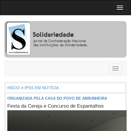
Toggl
naviga
Toggle
navigati
INÍCIO
>
IPSS EM NOTÍCIA
ORGANIZADA PELA CASA DO POVO DE ABRUNHEIRA
Festa da Cereja e Concurso de Espantalhos