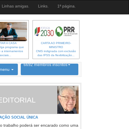
Linhas amigas.
Links.
1ª página.
TAR A CASA
CARTA AO PRIMEIRO-
lga programa que
MINISTRO
 a internamentos
CNIS indignada com exclusão
sociais...
das IPSS da flexibilização...
6692 membros inscritos
menu
INSCRIÇÃO NEWSLETTER
EDITORIAL
AÇÃO SOCIAL ÚNICA
o trabalho poderá ser encarado como uma