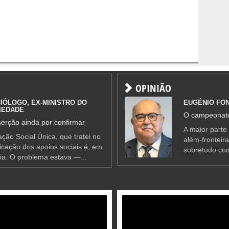
OPINIÃO
IÓLOGO, EX-MINISTRO DO
EUGÉNIO FO
IEDADE
O campeonato
erção ainda por confirmar
A maior parte
ção Social Única, que tratei no
além-fronteir
ificação dos apoios sociais é, em
sobretudo co
ia. O problema estava —...