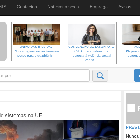
NIS.
Contactos.
Notícias à sexta.
Emprego.
Avisos.
UNIÃO DAS IPSS DA...
CONVENÇÃO DE LANZAROTE
VOL
Novos órgãos sociais tomaram
CNIS quer colaborar na
PR promu
posse para o quadriénio...
resposta à violência sexual
responde
contra...
de sistemas na UE
PREST
Nunca 