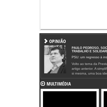
OPINIÃO
PAULO PEDROSO, SOC
TRABALHO E SOLIDAR
PSU: um regresso à ins
Volto ao tema da Presta
artigo anterior. A simpl
si mesma, uma boa ide
MULTIMÉDIA