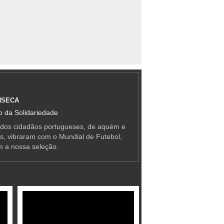
NSECA
 da Solidariedade
 dos cidadãos portugueses, de aquém e
as, vibraram com o Mundial de Futebol,
m a nossa seleção.