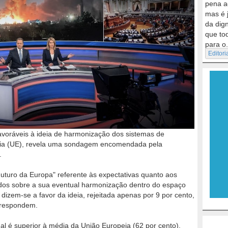
pena a
mas é 
da dig
que to
para o.
Editori
avoráveis à ideia de harmonização dos sistemas de
eia (UE), revela uma sondagem encomendada pela
.
uturo da Europa" referente às expectativas quanto aos
ados sobre a sua eventual harmonização dentro do espaço
dizem-se a favor da ideia, rejeitada apenas por 9 por cento,
 respondem.
al é superior à média da União Europeia (62 por cento),