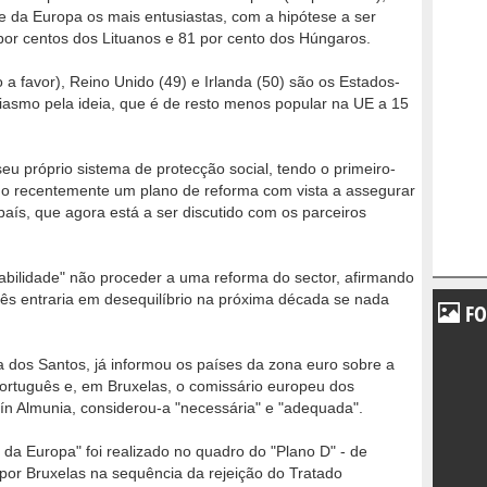
da Europa os mais entusiastas, com a hipótese a ser
por centos dos Lituanos e 81 por cento dos Húngaros.
 a favor), Reino Unido (49) e Irlanda (50) são os Estados-
asmo pela ideia, que é de resto menos popular na UE a 15
 próprio sistema de protecção social, tendo o primeiro-
do recentemente um plano de reforma com vista a assegurar
país, que agora está a ser discutido com os parceiros
abilidade" não proceder a uma reforma do sector, afirmando
ês entraria em desequilíbrio na próxima década se nada
FO
a dos Santos, já informou os países da zona euro sobre a
ortuguês e, em Bruxelas, o comissário europeu dos
n Almunia, considerou-a "necessária" e "adequada".
da Europa" foi realizado no quadro do "Plano D" - de
por Bruxelas na sequência da rejeição do Tratado